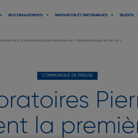
Navigation
principale
NOS ENGAGEMENTS
INNOVATION ET PARTENARIATS
TALENTS
présentent la première étude mondiale sur « l’épidémiologie de l’acné »
COMMUNIQUÉ DE PRESSE
ratoires Pie
ent la premiè