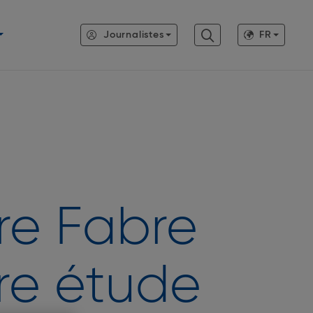
Journalistes
FR
rre Fabre
re étude