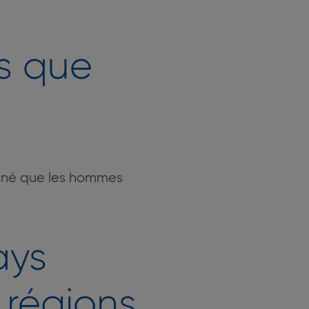
s que
acné que les hommes
ays
s régions