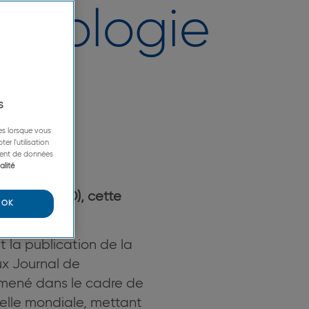
émiologie
s
ées lorsque vous
er l'utilisation
ement de données
alité
ology (JAAD), cette
OK
t la publication de la
ux Journal de
, mené dans le cadre de
chelle mondiale, mettant