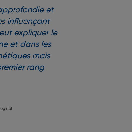
approfondie et
s influençant
eut expliquer le
e et dans les
énétiques mais
premier rang
logical