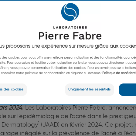
 sur « l’épid
de l’acné »
us proposons une expérience sur mesure grâce aux cookie
ns des cookies pour vous offrir une meilleure personnalisation et des fonctionnalités avanc
19 mars 2024
e site. Pour poursuivre et faciliter votre navigation sur le site, vous pouvez directement accept
Sinon, vous pouvez personnaliser l'utilisation des cookies. Pour en savoir plus sur le trait
 consultez notre politique de confidentialité en cliquant ci-dessous :
Politique de confidenti
4 dans le Journal of American Academy of Dermat
es des cookies
Uniquement les essentiels
e inédite la prévalence de l’acné dans le monde.
ars 2024
. Les Laboratoires Pierre Fabre, annoncen
e sur l'épidémiologie de l'acné dans le prestigie
1
f Dermatology
(JAAD) en février 2024. Ce projet
clairage inégalé sur la prévalence de l'acné à l'é