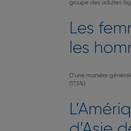
groupe des adultes âgé
Les fem
les ho
D’une manière générale
(17,5%).
L’Amériq
d’Asie d