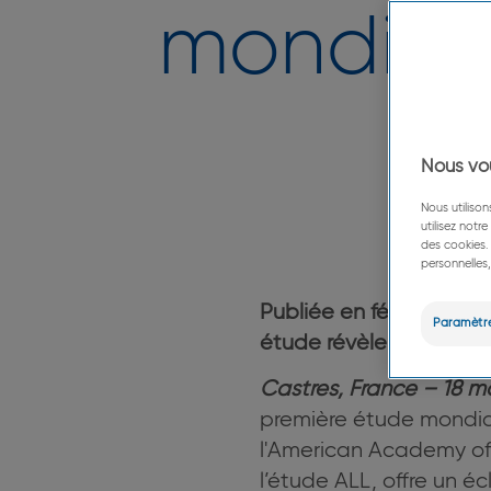
mondiale
Nous vo
Nous utiliso
utilisez notr
des cookies. 
personnelles,
Publiée en février 202
Paramètr
étude révèle de manièr
Castres, France – 18 m
première étude mondial
l'American Academy o
l’étude ALL, offre un é