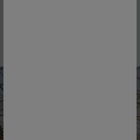
om duurzaam te innoveren in het
belang van de natuur en de mens, een
aanpak rond 4 uitdagingen.
ONTDEK AL ONZE ENGAGEMENTEN
Innovatie
Bescherming:
van ons
plantenerfgoed,
vermindering van onze ecologische