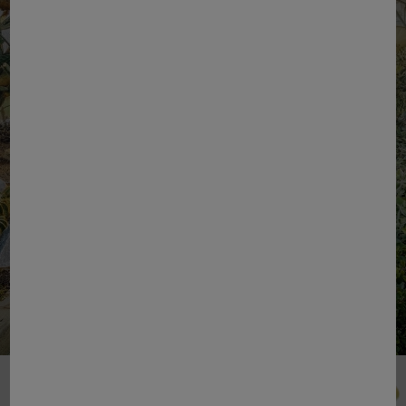
voetafdruk, bevordering van
biologische landbouw en agro-
ecologie
MEER LEZEN
Respect
Garantie