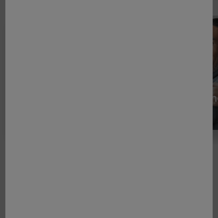
Huid-, haar- en
Behandelin
mondverzorging
kanker