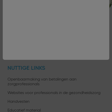
innovatiestrategie.&nbsp;
Onze engagement
Audrey Ricard Campion is
gediplomeerd ingenieur natuur-
Innovatie en samenwerkingen
en scheikunde en heeft in de
Talenten
loop van haar carrière een
diepgaande expertise
ontwikkeld over
huidwetenschappen. Haar
Journalisten
Kandidaten
Partners
werkzaamheden, die zich vooral
User
onderscheiden door de
Zorgprofessionals
inkapseling en vectorisatie van
profiles
actieve ingrediënten en
NUTTIGE LINKS
pigmenten en het gebruik van
zelfklevende polymeren, hebben
geleid tot talrijke octrooien, met
Openbaarmaking van betalingen aan
zorgprofessionals
name op het gebied van
fotoprotectie en
Websites voor professionals in de gezondheidszorg
gezichtsverzorging.&nbsp;
Audrey zal nu haar ervaring ten
Handvesten
dienste stellen van de portfolio
Educatief material