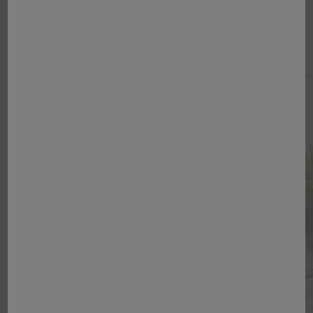
Ontdek
Onze merken
Dankzij onze dubbele
expertise in farmaceutica en
dermocosmetica kunnen we
een globale aanpak van de
zorg bevorderen: preventie,
behandeling, ondersteuning
MEER INFORMATIE OVER ONZE MERKEN