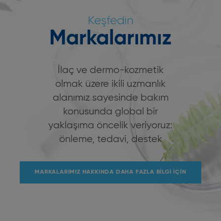
Sayın Pierre Fabre, Grubun Kurucusu
Keşfedin
Markalarımız
İlaç ve dermo-kozmetik
olmak üzere ikili uzmanlık
alanımız sayesinde bakım
konusunda global bir
yaklaşıma öncelik veriyoruz:
önleme, tedavi, destek
MARKALARIMIZ HAKKINDA DAHA FAZLA BILGI IÇIN