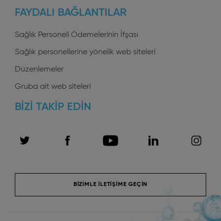
FAYDALI BAĞLANTILAR
profiles
Sağlık Personeli Ödemelerinin İfşası
Sağlık personellerine yönelik web siteleri
Düzenlemeler
Gruba ait web siteleri
BIZI TAKIP EDIN
BIZIMLE ILETIŞIME GEÇIN
Menu