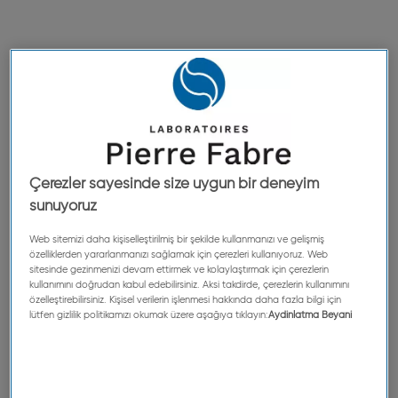
e
C
a
r
e
M
o
Çerezler sayesinde size uygun bir deneyim
v
sunuyoruz
e
m
Web sitemizi daha kişiselleştirilmiş bir şekilde kullanmanızı ve gelişmiş
özelliklerden yararlanmanızı sağlamak için çerezleri kullanıyoruz. Web
e
sitesinde gezinmenizi devam ettirmek ve kolaylaştırmak için çerezlerin
kullanımını doğrudan kabul edebilirsiniz. Aksi takdirde, çerezlerin kullanımını
n
özelleştirebilirsiniz. Kişisel verilerin işlenmesi hakkında daha fazla bilgi için
t
lütfen gizlilik politikamızı okumak üzere aşağıya tıklayın:
Aydinlatma Beyani
’
a
k