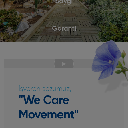
Saygi
Garanti
İşveren sözümüz,
"We Care
Movement"