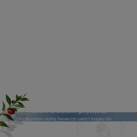
Hayal gücümüzün tükenmek bilmez
kaynaklarıyla geleceğin reçeteli
ilaçlarını ve ürünlerini geliştiriyoruz.
Bundan daha heyecan verici başka bir
iş yok!