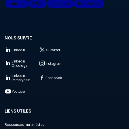
Ladrôme
MÊME
Naturactive
René Furterer
NOUS SUIVRE
Linkedin
X-Twitter
Linkedin
Instagram
Oncology
Linkedin
Facebook
Primarycare
Youtube
LIENS UTILES
Ressources multimédias