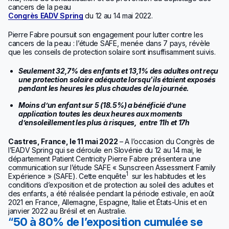
cancers de la peau
Congrès EADV Spring
du 12 au 14 mai 2022.
Pierre Fabre poursuit son engagement pour lutter contre les
cancers de la peau : l’étude SAFE, menée dans 7 pays, révèle
que les conseils de protection solaire sont insuffisamment suivis.
Seulement 32,7% des enfants et 13,1% des adultes ont reçu
une protection solaire adéquate lorsqu'ils étaient exposés
pendant les heures les plus chaudes de la journée.
Moins d’un enfant sur 5 (18.5%) a bénéficié d’une
application toutes les deux heures aux moments
d’ensoleillement les plus à risques,
entre 11h et 17h
Castres, France, le 11 mai 2022
– A l’occasion du Congrès de
l’EADV Spring qui se déroule en Slovénie du 12 au 14 mai, le
département Patient Centricity Pierre Fabre présentera une
communication sur l’étude SAFE « Sunscreen Assessment Family
1
Expérience » (SAFE). Cette enquête
sur les habitudes et les
conditions d’exposition et de protection au soleil des adultes et
des enfants, a été réalisée pendant la période estivale, en août
2021 en France, Allemagne, Espagne, Italie et États-Unis et en
janvier 2022 au Brésil et en Australie.
50 à 80% de l’exposition cumulée se