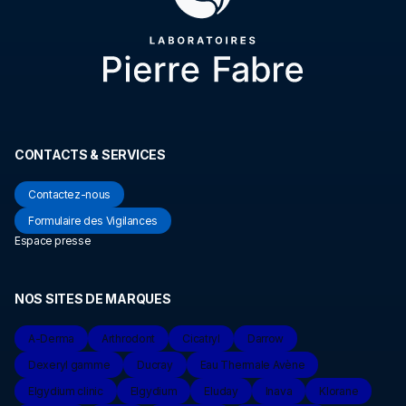
CONTACTS & SERVICES
Contactez-nous
Formulaire des Vigilances
Espace presse
NOS SITES DE MARQUES
A-Derma
Arthrodont
Cicatryl
Darrow
Dexeryl gamme
Ducray
Eau Thermale Avène
Elgydium clinic
Elgydium
Eluday
Inava
Klorane