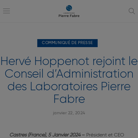
Aller
Aller
à
au
la
contenu
Toggle
navigation
COMMUNIQUÉ DE PRESSE
navigation
Hervé Hoppenot rejoint le
Conseil d’Administration
des Laboratoires Pierre
Fabre
janvier 22, 2024
Castres (France), 5 Janvier 2024
–
Président et CEO