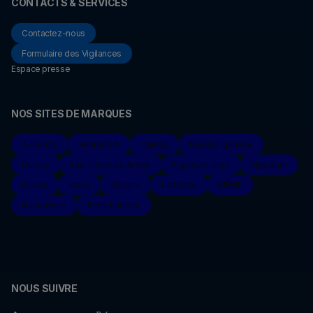
CONTACTS & SERVICES
Contactez-nous
Formulaire des Vigilances
Espace presse
NOS SITES DE MARQUES
A-Derma
Arthrodont
Darrow
Dexeryl gamme
Ducray
Eau Thermale Avène
Elgydium clinic
Elgydium
Eluday
Inava
Klorane
Ladrôme
MÊME
Naturactive
René Furterer
NOUS SUIVRE