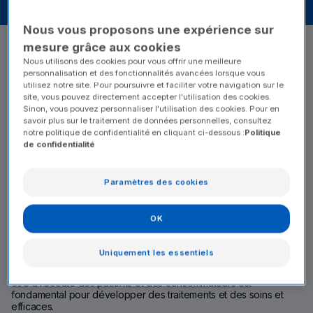
À l'écoute du patient
Nous vous proposons une expérience sur
mesure grâce aux cookies
Nous utilisons des cookies pour vous offrir une meilleure
personnalisation et des fonctionnalités avancées lorsque vous
utilisez notre site. Pour poursuivre et faciliter votre navigation sur le
site, vous pouvez directement accepter l'utilisation des cookies.
Sinon, vous pouvez personnaliser l'utilisation des cookies. Pour en
savoir plus sur le traitement de données personnelles, consultez
notre politique de confidentialité en cliquant ci-dessous :
Politique
de confidentialité
Paramètres des cookies
OK
Uniquement les essentiels
Les Laboratoires Pierre Fabre sont animés par une conviction :
être à l’écoute des patients et des consommateurs est
fondamental pour développer des traitements et des soins et
efficaces.