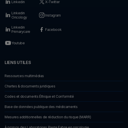
Linkedin
X-Twitter
Linkedin
Instagram
Oncology
Linkedin
Facebook
Primarycare
Youtube
LIENS UTILES
Ressources multimédias
Chartes & documents juridiques
Codes et documents Éthique et Conformité
Base de données publique des médicaments
Mesures additionnelles de réduction du risque (MARR)
À propos des Laboratoires Pierre Fabre en oncologie