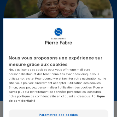
Nous vous proposons une expérience sur
mesure grâce aux cookies
Notre vision
Nos traitements
Stratégie R&D
Nous utilisons des cookies pour vous offrir une meilleure
personnalisation et des fonctionnalités avancées lorsque vous
utilisez notre site. Pour poursuivre et faciliter votre navigation sur le
Notre approche globale
Nos offres d'emploi
site, vous pouvez directement accepter l'utilisation des cookies.
Sinon, vous pouvez personnaliser l'utilisation des cookies. Pour en
savoir plus sur le traitement de données personnelles, consultez
notre politique de confidentialité en cliquant ci-dessous :
Politique
de confidentialité
Vision, révolutionner la prise
en charge du cancer
Paramètres des cookies