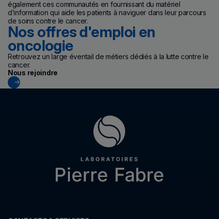
également ces communautés en fournissant du matériel
d’information qui aide les patients à naviguer dans leur parcours
de soins contre le cancer.
Nos offres d'emploi en
oncologie
Retrouvez un large éventail de métiers dédiés à la lutte contre le
cancer.
(nouvelle fenêtre)
Nous rejoindre