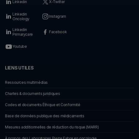
Linkedin
X-Twitter
Linkedin
Instagram
Oncology
Linkedin
Facebook
Primarycare
Youtube
LIENS UTILES
Ressources multimédias
Chartes & documents juridiques
Codes et documents Éthique et Conformité
Base de données publique des médicaments
Mesures additionnelles de réduction du risque (MARR)
À propos des Laboratoires Pierre Fabre en oncologie