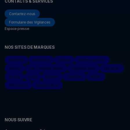
CONTACTS & SERVICES
Contactez-nous
Formulaire des Vigilances
Espace presse
NOS SITES DE MARQUES
A-Derma
Arthrodont
Darrow
Dexeryl gamme
Ducray
Eau Thermale Avène
Elgydium clinic
Elgydium
Eluday
Inava
Klorane
Ladrôme
MÊME
Naturactive
René Furterer
NOUS SUIVRE