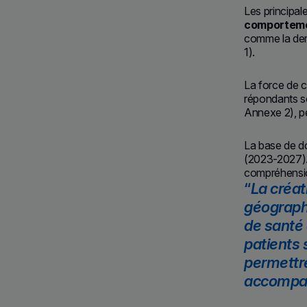
Les principal
comportemen
comme la derm
1).
La force de c
répondants so
Annexe 2), pe
La base de do
(2023-2027). 
compréhensio
La créat
géograph
de santé 
patients 
permettre
accompag