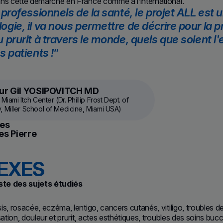
ans cette démarche en France comme à l’international.
 professionnels de la santé, le projet ALL est 
gie, il va nous permettre de décrire pour la p
 prurit à travers le monde, quels que soient l'et
s patients !
ur Gil YOSIPOVITCH MD
Miami Itch Center (Dr. Phillip Frost Dept. of
 Miller School of Medicine, Miami USA)
des
es Pierre
EXES
iste des sujets étudiés
is, rosacée, eczéma, lentigo, cancers cutanés, vitiligo, troubles 
sation, douleur et prurit, actes esthétiques, troubles des soins buc