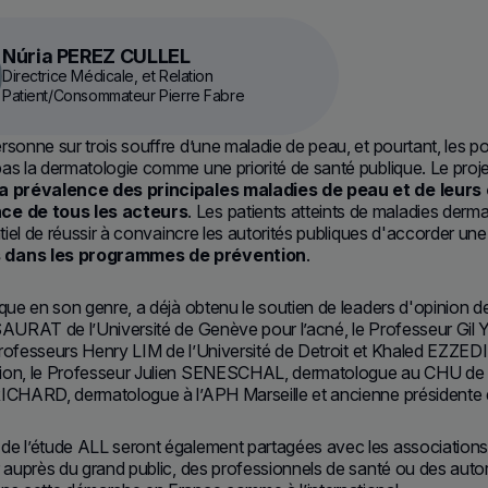
Núria PEREZ CULLEL
Directrice Médicale, et Relation
Patient/Consommateur Pierre Fabre
rsonne sur trois souffre d’une maladie de peau, et pourtant, les po
as la dermatologie comme une priorité de santé publique. Le proje
la prévalence des principales maladies de peau et de leu
ce de tous les acteurs
. Les patients atteints de maladies der
entiel de réussir à convaincre les autorités publiques d'accorder un
 dans les programmes de prévention
.
ique en son genre, a déjà obtenu le soutien de leaders d'opinion 
SAURAT de l’Université de Genève pour l’acné, le Professeur Gil
s Professeurs Henry LIM de l’Université de Detroit et Khaled EZZED
ion, le Professeur Julien SENESCHAL, dermatologue au CHU de Bor
RICHARD, dermatologue à l’APH Marseille et ancienne présidente 
e l’étude ALL seront également partagées avec les associations d
r auprès du grand public, des professionnels de santé ou des autor