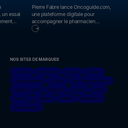
n
Pierre Fabre lance Oncoguide.com,
 un essai
une plateforme digitale pour
tement
accompagner le pharmacien
 maladie
d’officine et son équipe dans la prise
en charge des patients traités pour un
cancer
NOS SITES DE MARQUES
A-Derma
Arthrodont
Cicatryl
Darrow
Dexeryl gamme
Ducray
Eau Thermale Avène
Elgydium clinic
Elgydium
Eluday
Inava
Klorane
Ladrôme
MÊME
Naturactive
René Furterer