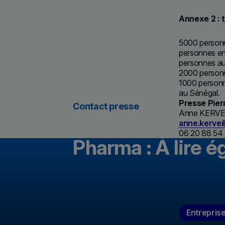
Annexe 2 : t
5000 personn
personnes en
personnes au
2000 personn
1000 personn
au Sénégal.
Presse Pier
Contact presse
Anne KERV
anne.kervei
06 20 88 54
Pharma : À lire 
Entrepris