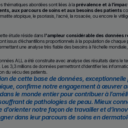
es thématiques abordées sont liées à la
prévalence et à l’impac
ts, aux parcours de soins et aux besoins des patients
co
atite atopique, le psoriasis, l’acné, la rosacée, ou encore le vitil
ette étude réside dans
l'ampleur considérable des données rec
nt issus d’échantillons proportionnels à la population de chaque p
rmettant une analyse très fiable des besoins à l’échelle mondiale,
nnées ALL a été construite avec analyse des résultats dans le te
Les 3,3 millions de données permettront d’identifier les informatio
n du vécu des patients.
ion de cette base de données, exceptionnelle
ique, confirme notre engagement à œuvrer au
dans le monde entier pour contribuer à l’amélio
souffrant de pathologies de peau. Mieux conna
 d’orienter notre façon de travailler et d’inno
ner dans leur parcours de soins en dermatol