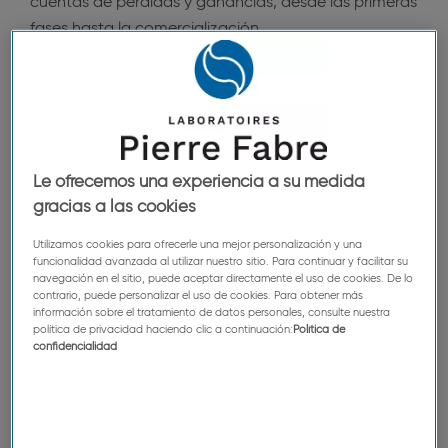
cuentas de pérdidas y ganancias, desde las primeras
fases hasta la comercialización.
Antes de incorporarse a Pierre Fabre, Marie-Andrée
fue Presidenta y Directora General de Novartis para
el Reino Unido e Irlanda. Anteriormente, se había
reincorporado a Novartis en 2019 como responsable
de la división de Oncología para la región de Oriente
Le ofrecemos una experiencia a su medida
Medio y África, tras pasar cuatro años en Merck
gracias a las cookies
KGAA como Directora General para Bélgica y África
Utilizamos cookies para ofrecerle una mejor personalización y una
subsahariana.
funcionalidad avanzada al utilizar nuestro sitio. Para continuar y facilitar su
navegación en el sitio, puede aceptar directamente el uso de cookies. De lo
Marie-Andrée Gamache aportará a Pierre Fabre
contrario, puede personalizar el uso de cookies. Para obtener más
información sobre el tratamiento de datos personales, consulte nuestra
Medical Care su enérgico liderazgo, su talla
política de privacidad haciendo clic a continuación:
Política de
internacional y su amplia experiencia farmacéutica.
confidencialidad
En 2024, la empresa alcanzó unos ingresos de 1300
millones de euros repartidos entre oncología (39 %),
dermatología (15 %), atención primaria (26 %) y
medicina de familia (13 %). Marie-Andrée se centrará