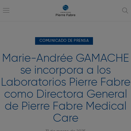
Ir
Ir
a
al
la
contenido
Toggle
navegación
COMUNICADO DE PRENSA
navigation
Marie-Andrée GAMACHE
se incorpora a los
Laboratorios Pierre Fabre
como Directora General
de Pierre Fabre Medical
Care