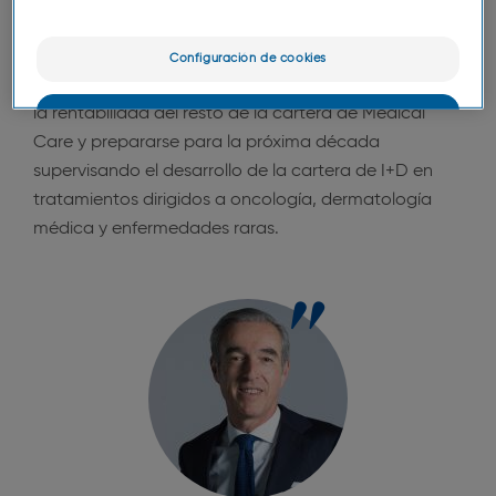
en dar impulso a la sólida cartera de oncología
mediante la expansión a nuevas indicaciones y
Configuración de cookies
territorios, optimizar el crecimiento de los ingresos y
la rentabilidad del resto de la cartera de Medical
OK
Care y prepararse para la próxima década
supervisando el desarrollo de la cartera de I+D en
Sólo lo esencial
tratamientos dirigidos a oncología, dermatología
médica y enfermedades raras.