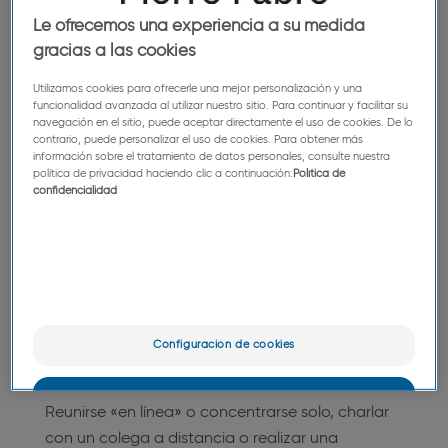
en constante evolución,
Le ofrecemos una experiencia a su medida
gracias a las cookies
para ofrecerle una calidad
Utilizamos cookies para ofrecerle una mejor personalización y una
de vida en el trabajo
funcionalidad avanzada al utilizar nuestro sitio. Para continuar y facilitar su
navegación en el sitio, puede aceptar directamente el uso de cookies. De lo
óptima.
contrario, puede personalizar el uso de cookies. Para obtener más
información sobre el tratamiento de datos personales, consulte nuestra
política de privacidad haciendo clic a continuación:
Política de
confidencialidad
Nuevos espacios,
nuevos usos
Configuración de cookies
OK
Reunirse «en línea» o concentrarse solo, charlar
con un colega a distancia o realizar una
Sólo lo esencial