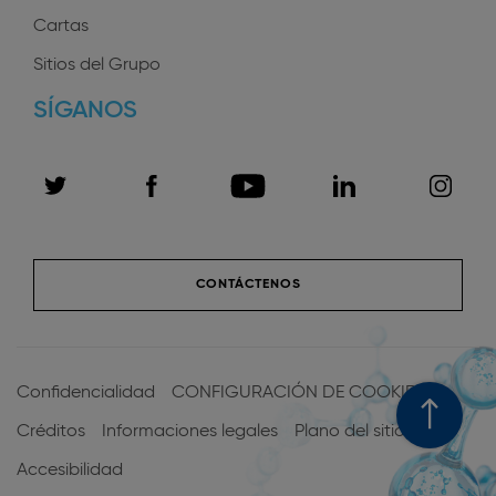
Cartas
Sitios del Grupo
SÍGANOS
CONTÁCTENOS
Menu
Pied
Confidencialidad
CONFIGURACIÓN DE COOKIES
de
Créditos
Informaciones legales
Plano del sitio
page
Accesibilidad