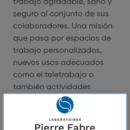
trabajo agradable, sano y
seguro al conjunto de sus
colaboradores. Una misión
que pasa por espacios de
trabajo personalizados,
nuevos usos adecuados
como el teletrabajo o
también actividades
deportivas organizadas.
Iniciativas en armonía con
los valores de la empresa y