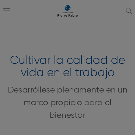
Ir
Ir
a
al
la
contenido
Toggle
navegación
navigation
Cultivar la calidad de
vida en el trabajo
Desarróllese plenamente en un
marco propicio para el
bienestar