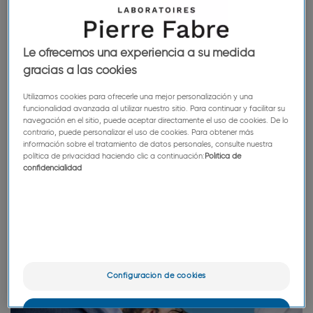
Le ofrecemos una experiencia a su medida
gracias a las cookies
Utilizamos cookies para ofrecerle una mejor personalización y una
funcionalidad avanzada al utilizar nuestro sitio. Para continuar y facilitar su
navegación en el sitio, puede aceptar directamente el uso de cookies. De lo
contrario, puede personalizar el uso de cookies. Para obtener más
Porque, igual que a nosotros, le motiva su
información sobre el tratamiento de datos personales, consulte nuestra
vocación de cuidar a los demás.
política de privacidad haciendo clic a continuación:
Política de
confidencialidad
Configuración de cookies
OK