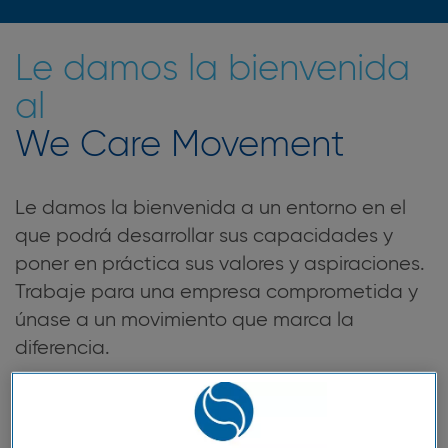
Le damos la bienvenida
al
We Care Movement
Le damos la bienvenida a un entorno en el
que podrá desarrollar sus capacidades y
poner en práctica sus valores y aspiraciones.
Trabaje para una empresa comprometida y
únase a un movimiento que marca la
diferencia.