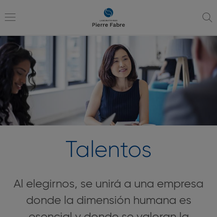
Ir
Ir
a
al
la
contenido
Toggle
navegación
navigation
Talentos
Al elegirnos, se unirá a una empresa
donde la dimensión humana es
esencial y donde se valoran la