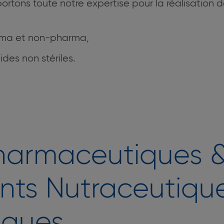
tons toute notre expertise pour la réalisation d
arma et non-pharma,
ides non stériles.
pharmaceutiques 
ents Nutraceutiqu
iques