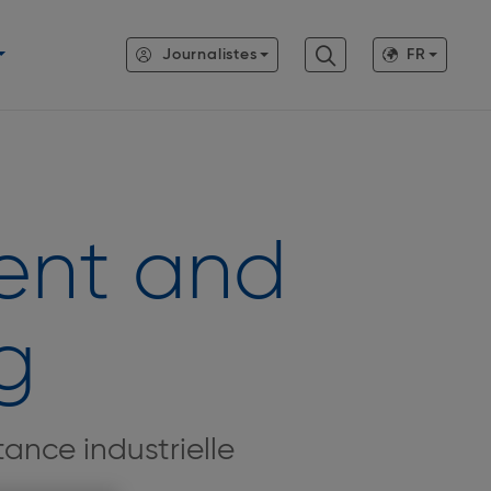
Journalistes
FR
ent and
g
ance industrielle