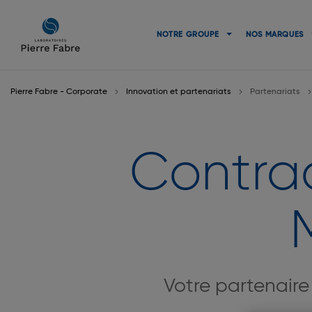
Aller
Aller
à
au
NOTRE GROUPE
NOS MARQUES
la
contenu
navigation
Pierre Fabre - Corporate
Innovation et partenariats
Partenariats
Contra
Votre partenaire