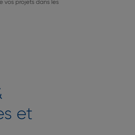
e vos projets dans les
&
es et