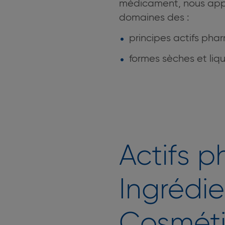
médicament, nous appor
domaines des :
principes actifs ph
formes sèches et liqu
Actifs 
Ingrédi
Cosmét