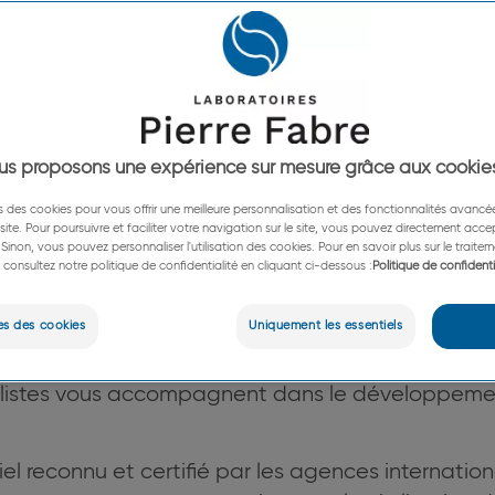
us proposons une expérience sur mesure grâce aux cookie
 Fabre offre des activités de sous-t
ns des cookies pour vous offrir une meilleure personnalisation et des fonctionnalités avanc
e site. Pour poursuivre et faciliter votre navigation sur le site, vous pouvez directement accept
 et non-pharmaceutique (Contra
Sinon, vous pouvez personnaliser l'utilisation des cookies. Pour en savoir plus sur le trait
 consultez notre politique de confidentialité en cliquant ci-dessous :
Politique de confidenti
 Organization) qui associent un ha
es des cookies
Uniquement les essentiels
pétences et de performance.
istes vous accompagnent dans le développement 
riel reconnu et certifié par les agences internatio