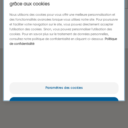
grâce aux cookies
Nous utilisons des cookies pour vous offrir une meilleure personnalisation et
Centres d'innovation
Centres de recherche
des fonctionnalités avancées lorsque vous utilisez notre site. Pour poursuivre
et faciliter votre navigation sur le site, vous pouvez directement accepter
Sièges sociaux et centres
l'utilisation des cookies. Sinon, vous pouvez personnaliser l'utilisation des
cookies. Pour en savoir plus sur le traitement de données personnelles,
administratifs
Unités de production
consultez notre politique de confidentialité en cliquant ci-dessous :
Politique
de confidentialité
Paramètres des cookies
OK
Uniquement les essentiels