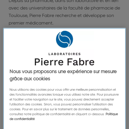
Depuis sa pharmacie, dans son laboratoire et en lien
avec des universitaires de la faculté de pharmacie de
Toulouse, Pierre Fabre recherche et développe son
premier médicament.
Euréka!,
en 1959 il répond au besoin de patients
souffrants de jambes lourdes
avec un médicament à
base de plantes. Celui-ci connait un succès
immédiat qui se confirme encore aujourd’hui.
C’est dans la nature que le pharmacien et botaniste
Nous vous proposons une expérience sur mesure
trouve l’inspiration. Son médicament est né de
grâce aux cookies
l’extraction des actifs contenus dans la racine du
Nous utilisons des cookies pour vous offrir une meilleure personnalisation et
petit houx.
des fonctionnalités avancées lorsque vous utilisez notre site. Pour poursuivre
et faciliter votre navigation sur le site, vous pouvez directement accepter
l'utilisation des cookies. Sinon, vous pouvez personnaliser l'utilisation des
cookies. Pour en savoir plus sur le traitement de données personnelles,
La minute conseil
consultez notre politique de confidentialité en cliquant ci-dessous :
Politique
de confidentialité