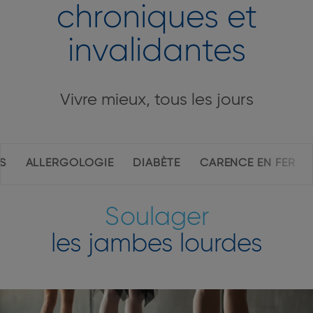
chroniques et
invalidantes
Vivre mieux, tous les jours
Navigation
S
ALLERGOLOGIE
DIABÈTE
CARENCE EN FER
intérieure
de
la
Soulager
page
les jambes lourdes