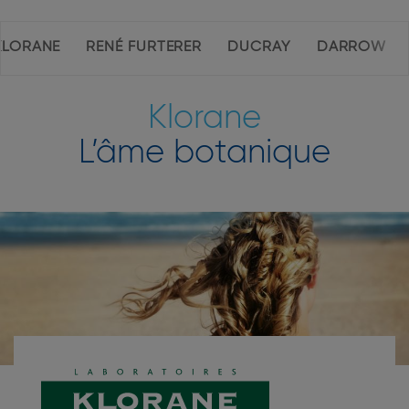
Navigation
KLORANE
RENÉ FURTERER
DUCRAY
DARROW
intérieure
de
la
Klorane
page
L’âme botanique