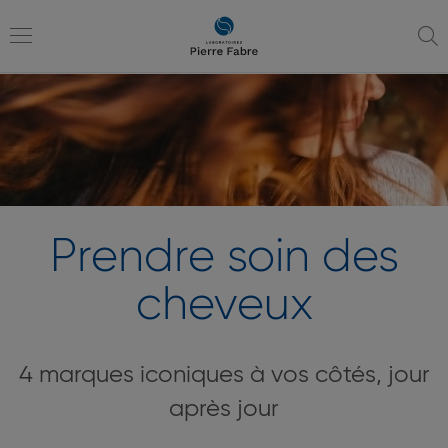
Aller
Aller
à
au
la
contenu
Toggle
navigation
navigation
Prendre soin des
cheveux
4 marques iconiques à vos côtés, jour
après jour