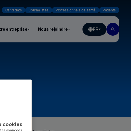
Candidats
Journalistes
Professionnels de santé
Patients
FR
re entreprise
Nous rejoindre
x cookies
lités avancées