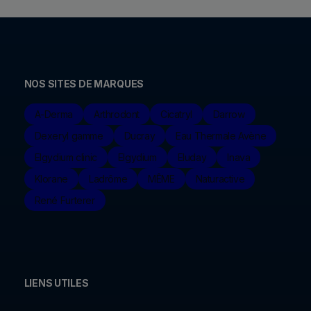
NOS SITES DE MARQUES
A-Derma
Arthrodont
Cicatryl
Darrow
Dexeryl gamme
Ducray
Eau Thermale Avène
Elgydium clinic
Elgydium
Eluday
Inava
Klorane
Ladrôme
MÊME
Naturactive
René Furterer
LIENS UTILES