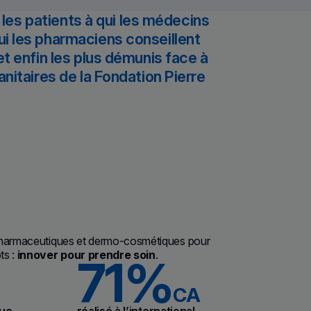
 les patients à qui les médecins
i les pharmaciens conseillent
t enfin les plus démunis face à
nitaires de la Fondation Pierre
s pharmaceutiques et dermo-cosmétiques pour
ts :
innover pour prendre soin
.
71%
CA
que
réalisé à l’international.