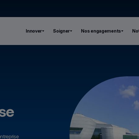
Innover
Soigner
Nos engagements
Not
ise
ntreprise