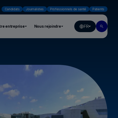
Candidats
Journalistes
Professionnels de santé
Patients
FR
re entreprise
Nous rejoindre