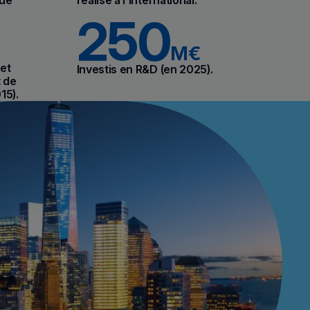
250
M€
et
Investis en R&D (en 2025).
t de
15).