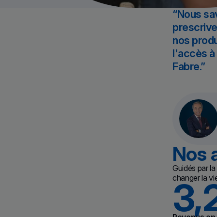
Nous sav
prescriv
nos produ
l'accès à
Fabre.
Nos a
Guidés par l
changer la vi
3,
Revenus en