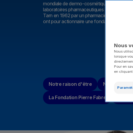
mondiale de dermo-cosmétique
et l’un des
p
laboratoires pharmaceutiques européens. 
Tarn en 1962
par un pharmacien humaniste et 
ont pour actionnaire une fondation humanita
Nous v
Nous utilis
lorsque vous
directement
Pour en sav
en cliquant
Notre raison d'être
Nos activités
Paramèt
La Fondation Pierre Fabre
Notre h