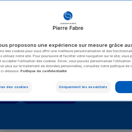
rincipaux
Fondés
dans le
visionnaire, ils
ire.
ous proposons une expérience sur mesure grâce au
ons des cookies pour vous offrir une meilleure personnalisation et des fonctionna
 utilisez notre site. Pour poursuivre et faciliter votre navigation sur le site, vous
 accepter l'utilisation des cookies. Sinon, vous pouvez personnaliser l'utilisation
oir plus sur le traitement de données personnelles, consultez notre politique de c
 ci-dessous :
Politique de confidentialité
Un acteur de santé mondial
Nos marques & franch
res des cookies
Uniquement les essentiels
istoire
Notre rapport annuel