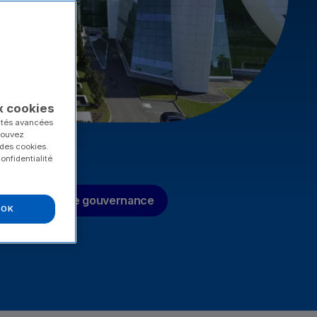
x cookies
lités avancées
 pouvez
 des cookies.
onfidentialité
ises
Notre gouvernance
OK