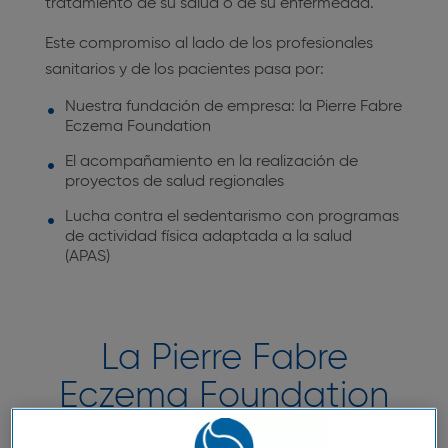
tratamiento de su salud o de su enfermedad.
Este compromiso al lado de los profesionales
sanitarios y de los pacientes pasa por:
Nuestra fundación de empresa: la Pierre Fabre
Eczema Foundation
El acompañamiento en la realización de
proyectos de salud regionales
Lucha contra el sedentarismo con programas
de actividad física adaptada a la salud
(APAS)
La Pierre Fabre
Eczema Foundation