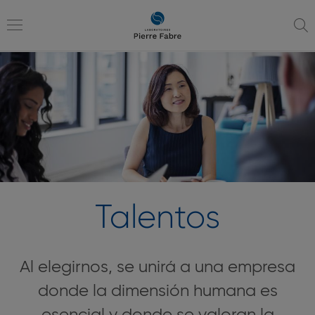
Ir
Ir
a
al
la
contenido
Toggle
navegación
navigation
Talentos
Al elegirnos, se unirá a una empresa
donde la dimensión humana es
esencial y donde se valoran la