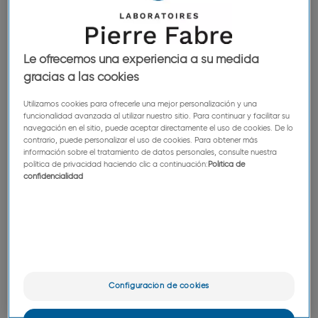
Le ofrecemos una experiencia a su medida
gracias a las cookies
Utilizamos cookies para ofrecerle una mejor personalización y una
funcionalidad avanzada al utilizar nuestro sitio. Para continuar y facilitar su
navegación en el sitio, puede aceptar directamente el uso de cookies. De lo
Porque, igual que a nosotros, le motiva su
contrario, puede personalizar el uso de cookies. Para obtener más
información sobre el tratamiento de datos personales, consulte nuestra
vocación de cuidar a los demás.
política de privacidad haciendo clic a continuación:
Política de
confidencialidad
Configuración de cookies