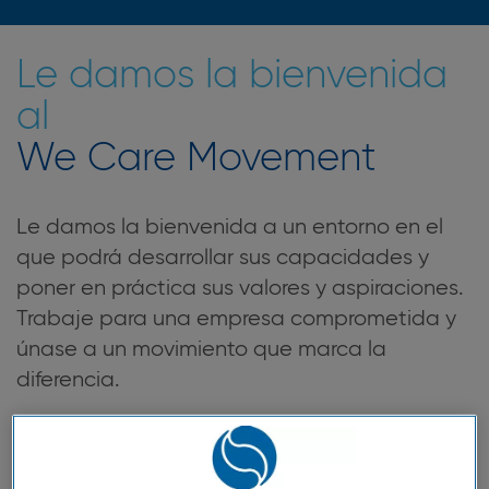
Le damos la bienvenida
al
We Care Movement
Le damos la bienvenida a un entorno en el
que podrá desarrollar sus capacidades y
poner en práctica sus valores y aspiraciones.
Trabaje para una empresa comprometida y
únase a un movimiento que marca la
diferencia.