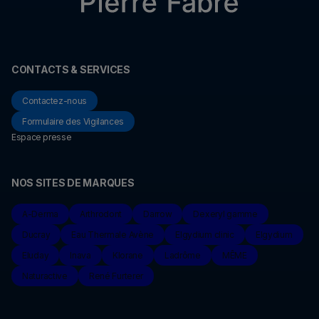
CONTACTS & SERVICES
Contactez-nous
Formulaire des Vigilances
Espace presse
NOS SITES DE MARQUES
A-Derma
Arthrodont
Darrow
Dexeryl gamme
Ducray
Eau Thermale Avène
Elgydium clinic
Elgydium
Eluday
Inava
Klorane
Ladrôme
MÊME
Naturactive
René Furterer