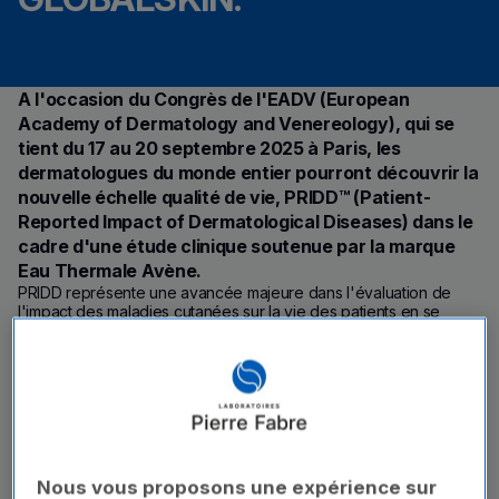
A l'occasion du Congrès de l'EADV (European
Academy of Dermatology and Venereology), qui se
tient du 17 au 20 septembre 2025 à Paris, les
dermatologues du monde entier pourront découvrir la
nouvelle échelle qualité de vie, PRIDD™ (Patient-
Reported Impact of Dermatological Diseases) dans le
cadre d'une étude clinique soutenue par la marque
Eau Thermale Avène.
PRIDD représente une avancée majeure dans l'évaluation de
l'impact des maladies cutanées sur la vie des patients en se
concentrant sur ce qui est le plus important pour eux.
Développée conjointement par GlobalSkin, le Centre médical de
Hambourg-Eppendorf, l'Université de Cardiff et 5600 patients,
cette nouvelle échelle multidimensionnelle entièrement validée
offre une perspective complète sur les impacts physiques,
psychologiques, sociaux et sur les responsabilités de la vie des
patients, applicables à toute maladie de la peau.
Nous vous proposons une expérience sur