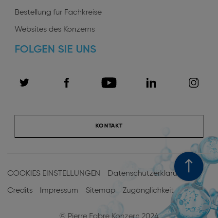
Bestellung für Fachkreise
Websites des Konzerns
FOLGEN SIE UNS
KONTAKT
Menu
Pied
COOKIES EINSTELLUNGEN
Datenschutzerklärung
de
Credits
Impressum
Sitemap
Zugänglichkeit
page
© Pierre Fabre Konzern 2024