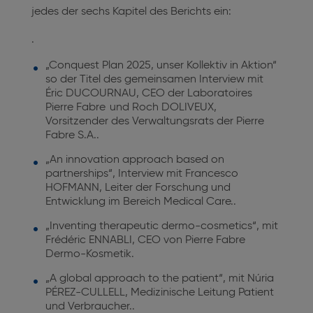
jedes
der sechs Kapitel des Berichts ein:
.
„Conquest Plan 2025, unser Kollektiv in Aktion“
so der Titel des gemeinsamen Interview mit
Éric DUCOURNAU,
CEO der Laboratoires
Pierre Fabre
und Roch DOLIVEUX,
Vorsitzender des Verwaltungsrats der Pierre
Fabre S.A.
.
„An innovation approach based on
partnerships“, Interview mit Francesco
HOFMANN,
Leiter der Forschung und
Entwicklung im Bereich Medical Care.
.
„Inventing therapeutic dermo-cosmetics“, mit
Frédéric ENNABLI,
CEO von Pierre Fabre
Dermo-Kosmetik.
„A global approach to the patient“, mit Núria
PÉREZ-CULLELL,
Medizinische Leitung Patient
und Verbraucher.
.