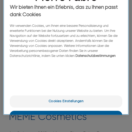
den Markt gebracht. Ein grosser Schritt für Patienten
Wir bieten Ihnen ein Erlebnis, das zu Ihnen passt
mit fortgeschrittenen Melanomen und eine neue
dank Cookies
Hoffnung für Patienten mit anderen Indikationen, da
Wir verwenden Cookies, um Ihnen eine bessere Personalisierung und
erfolgversprechende klinische Studien weiter verfolgt
erweiterte Funktionen bei der Nutzung unserer Website zu bieten. Um Ihre
Navigation auf der Website fortzusetzen und zu erleichtern, können Sie die
werden.
Verwendung von Cookies direkt akzeptieren. Andernfalls können Sie die
Verwendung von Cookies anpassen. Weitere Informationen über die
Verarbeitung personenbezogener Daten finden Sie in unserer
Datenschutzrichtlinie, indem Sie unten klicken:
Datenschutzbestimmungen
Cookies Einstellungen
MÊME Cosmetics
OK
Nur das Wesentliche