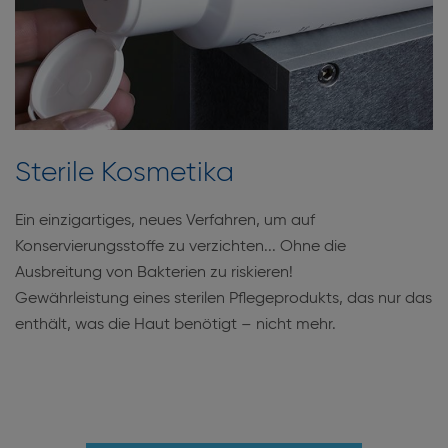
Sterile Kosmetika
Lutschtabletten
Ein einzigartiges, neues Verfahren, um auf
Pierre Fabre hat ein Werk in Aignan in der französischen
Konservierungsstoffe zu verzichten... Ohne die
Region Gers erworben, um dort verschreibungspflichtige
Ausbreitung von Bakterien zu riskieren!
Medikamente herstellen zu lassen.
Gewährleistung eines sterilen Pflegeprodukts, das nur das
Hier wurden die Drill-Lutschtabletten gegen
enthält, was die Haut benötigt – nicht mehr.
Halsschmerzen entwickelt.