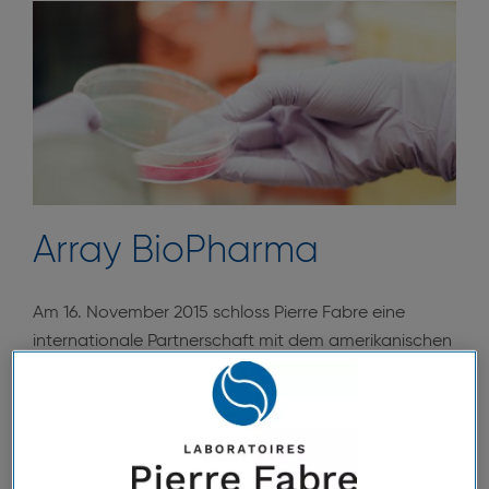
Array BioPharma
Am 16. November 2015 schloss Pierre Fabre eine
internationale Partnerschaft mit dem amerikanischen
Biotech-Unternehmen Array BioPharma ab, um eine
Kombination zwei neuer Molekülen im Bereich
Onkologie zu entwickeln und zu vermarkten. Nach
positiven Ergebnissen aus klinischen Studien wurde
das neue verschreibungspflichtige Medikament auf