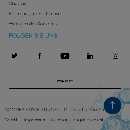
Chartas
Bestellung für Fachkreise
Websites des Konzerns
FOLGEN SIE UNS
KONTAKT
Menu
Pied
COOKIES EINSTELLUNGEN
Datenschutzerklärung
de
Credits
Impressum
Sitemap
Zugänglichkeit
page