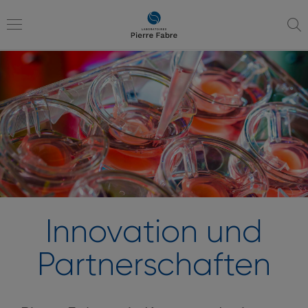
Zur
Zur
Navigation
Inhaltsübersicht
Toggle
navigation
Innovation und
Partnerschaften