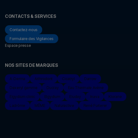
CONTACTS & SERVICES
Contactez-nous
Formulaire des Vigilances
Espace presse
NOS SITES DE MARQUES
A-Derma
Arthrodont
Cicatryl
Darrow
Dexeryl gamme
Ducray
Eau Thermale Avène
Elgydium clinic
Elgydium
Eluday
Inava
Klorane
Ladrôme
MÊME
Naturactive
René Furterer