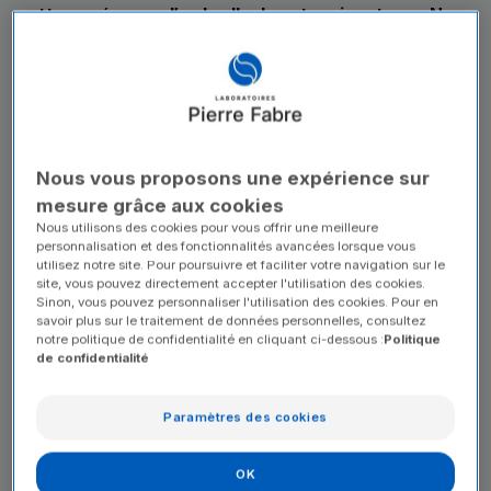
cette année sous l’ombrelle de notre signature « New
ways to care » .
Nous vous proposons une expérience sur
mesure grâce aux cookies
Nous utilisons des cookies pour vous offrir une meilleure
personnalisation et des fonctionnalités avancées lorsque vous
utilisez notre site. Pour poursuivre et faciliter votre navigation sur le
site, vous pouvez directement accepter l'utilisation des cookies.
Sinon, vous pouvez personnaliser l'utilisation des cookies. Pour en
savoir plus sur le traitement de données personnelles, consultez
notre politique de confidentialité en cliquant ci-dessous :
Politique
(nouvelle fenêtre)
Découvrez
de confidentialité
l'intégralité du
rapport
Paramètres des cookies
•
New ways to care,
guidés par
le Patient et le
Consommateur
: une partie dédiée aux nouvelles façons de
prendre soin des patients, à Conquête 2025, notre feuille de
OK
route et vision unique.