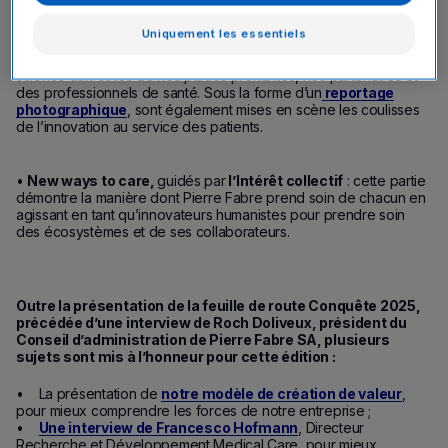
Uniquement les essentiels
•
New ways to care,
guidés par
la Science
: cette partie met en
avant les nouvelles façons de prendre soin, guidés par la
science aux côtés de nos parties prenantes, nos partenaires et
des professionnels de santé. Sous la forme d’un
reportage
photographique
, sont également mises en scène les coulisses
de l’innovation au service des patients.
•
New ways to care,
guidés par
l’Intérêt collectif
: cette partie
démontre la manière dont Pierre Fabre prend soin de chacun en
agissant en tant qu’innovateurs humanistes pour prendre soin
des écosystèmes et de ses collaborateurs.
Outre la présentation de la feuille de route Conquête 2025,
précédée d’une interview de Roch Doliveux, président du
Conseil d’administration de Pierre Fabre SA, plusieurs
sujets sont mis à l’honneur pour cette édition :
• La présentation de
notre modèle de création de valeur
,
pour mieux comprendre les forces de notre entreprise ;
•
Une interview de Francesco Hofmann
, Directeur
Recherche et Développement Medical Care, pour mieux