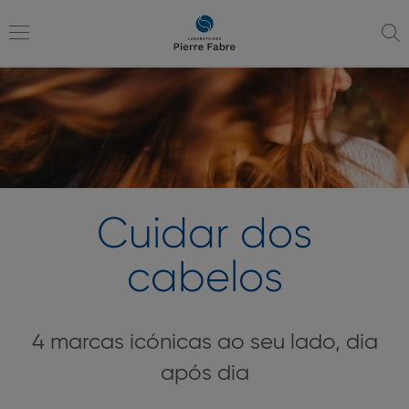
Ir
Ir
para
para
a
o
Toggle
navegação
conteúdo
navigation
Cuidar dos
cabelos
4 marcas icónicas ao seu lado, dia
após dia