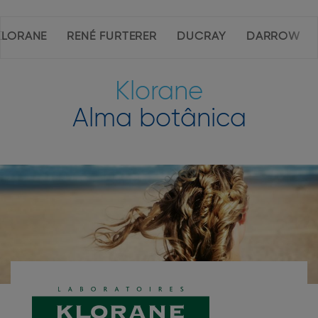
Navegação
KLORANE
RENÉ FURTERER
DUCRAY
DARROW
interior
da
página
Klorane
Alma botânica