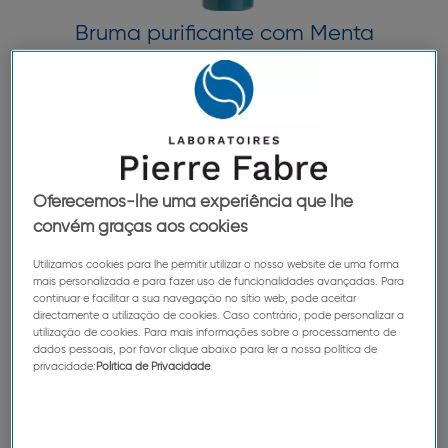
Bruma purificante com Menta
Aquática
DESCOBRIR
Foco na Klorane Botanical
Oferecemos-lhe uma experiência que lhe
Foundation
convém graças aos cookies
Utilizamos cookies para lhe permitir utilizar o nosso website de uma forma
mais personalizada e para fazer uso de funcionalidades avançadas. Para
continuar e facilitar a sua navegação no sítio web, pode aceitar
directamente a utilização de cookies. Caso contrário, pode personalizar a
utilização de cookies. Para mais informações sobre o processamento de
dados pessoais, por favor clique abaixo para ler a nossa política de
privacidade:
Política de Privacidade