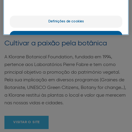
Definições de cookies
OK
Cultivar a paixão pela botânica
Apenas o essencial
A Klorane Botanical Foundation, fundada em 1994,
pertence aos Laboratórios Pierre Fabre e tem como
principal objetivo a promoção do património vegetal.
Pela sua implicação em diversos programas (Graines de
Botaniste, UNESCO Green Citizens, Botany for change…),
a Klorane restitui às plantas o local e valor que merecem
nas nossas vidas e cidades.
VISITAR O SITE