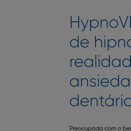
HypnoVR
de hipn
realidad
ansieda
dentár
Preocupada com o bem-