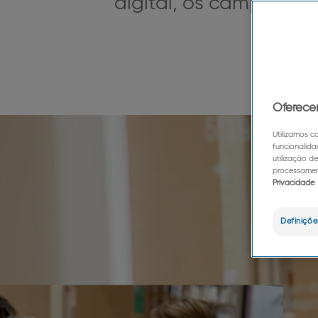
digital, os campos d
Pie
Oferece
Utilizamos c
funcionalida
utilização d
processament
Privacidade
Definiçõe