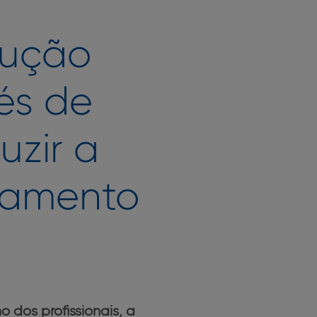
lução
és de
uzir a
tamento
dos profissionais, a