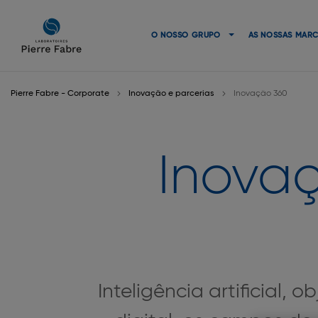
Ir
Ir
para
para
O NOSSO GRUPO
AS NOSSAS MAR
a
o
navegação
conteúdo
Pierre Fabre - Corporate
Inovação e parcerias
Inovação 360
Inovaç
Inteligência artificial, 