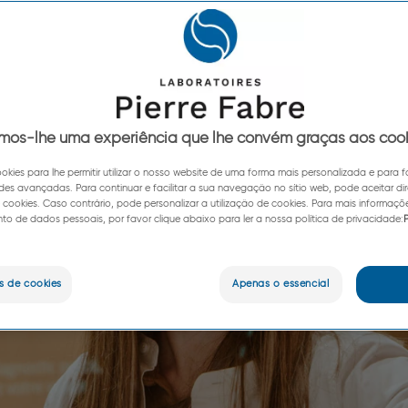
e aplicação da saúde e da beleza 
rre Fabre novos caminhos de inova
mos-lhe uma experiência que lhe convém graças aos coo
ookies para lhe permitir utilizar o nosso website de uma forma mais personalizada e para f
des avançadas. Para continuar e facilitar a sua navegação no sítio web, pode aceitar d
e cookies. Caso contrário, pode personalizar a utilização de cookies. Para mais informaçõ
o de dados pessoais, por favor clique abaixo para ler a nossa política de privacidade:
P
s de cookies
Apenas o essencial