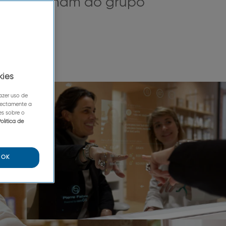
proporcionam ao grupo
ção.
kies
azer uso de
irectamente a
es sobre o
olítica de
OK