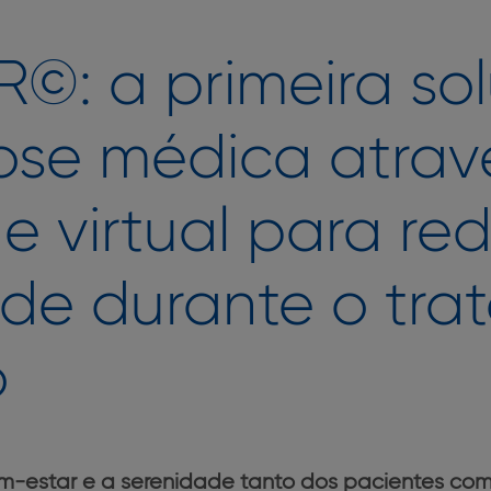
©: a primeira so
ose médica atrav
e virtual para red
de durante o tra
io
estar e a serenidade tanto dos pacientes como 