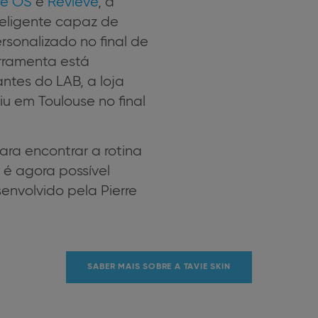
re OS
e
Revieve
, a
teligente capaz de
rsonalizado no final de
erramenta está
antes do LAB, a loja
iu em Toulouse no final
ara encontrar a rotina
é agora possível
nvolvido pela Pierre
SABER MAIS SOBRE A TAVIE SKIN