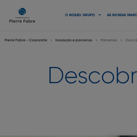
Ir
Ir
para
para
O NOSSO GRUPO
AS NOSSAS MAR
a
o
navegação
conteúdo
Pierre Fabre - Corporate
Inovação e parcerias
Parcerias
Descobr
Descobri