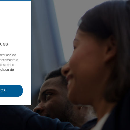
kies
azer uso de
irectamente a
es sobre o
olítica de
OK