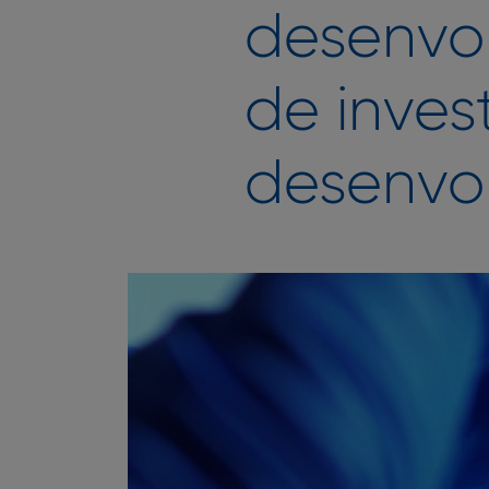
desenvol
de inves
desenvol