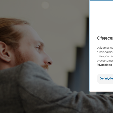
Oferece
Utilizamos c
funcionalida
utilização d
processament
Privacidade
Definiçõe