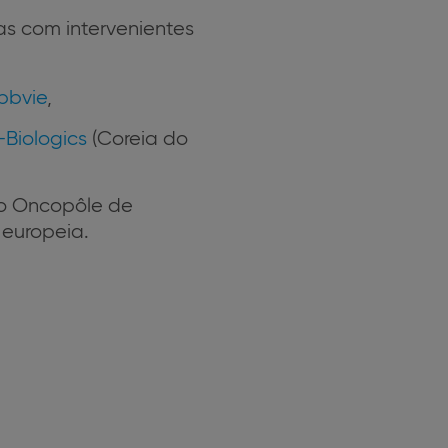
s com intervenientes
bbvie
,
-Biologics
(Coreia do
 o Oncopôle de
europeia.