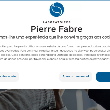
mos-lhe uma experiência que lhe convém graças aos coo
ookies para lhe permitir utilizar o nosso website de uma forma mais personalizada e para f
des avançadas. Para continuar e facilitar a sua navegação no sítio web, pode aceitar d
e cookies. Caso contrário, pode personalizar a utilização de cookies. Para mais informaçõ
o de dados pessoais, por favor clique abaixo para ler a nossa política de privacidade:
P
s de cookies
Apenas o essencial