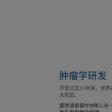
肿瘤学研发
尽管过去30年来，世
大死因。
皮尔法伯自1978年
以来