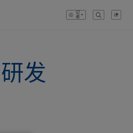
记
者
药研发