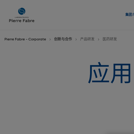
进
进
入
入
集团
导
内
航
容
Pierre Fabre - Corporate
创新与合作
产品研发
医药研发
应用