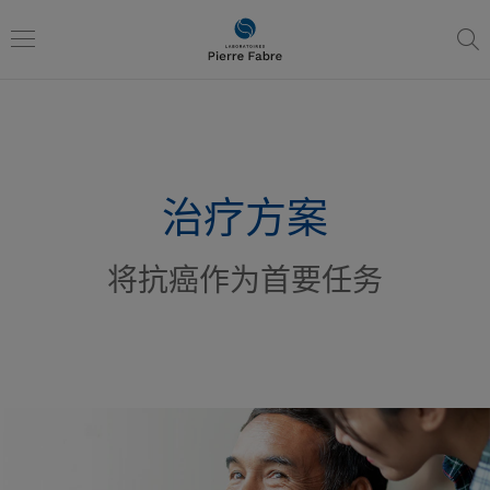
进
进
入
入
导
内
Toggle
航
容
navigation
治疗方案
将抗癌作为首要任务