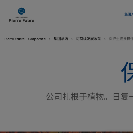
进
进
入
入
集团
导
内
航
容
Pierre Fabre - Corporate
集团承诺
可持续发展政策
保护生物多样
公司扎根于植物。日复