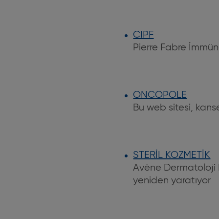
CIPF
Pierre Fabre İmmüno
ONCOPOLE
Bu web sitesi, kans
STERİL KOZMETİK
Avène Dermatoloji L
yeniden yaratıyor