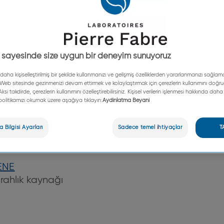
İ MERKEZİ
 sayesinde size uygun bir deneyim sunuyoruz
daha kişiselleştirilmiş bir şekilde kullanmanızı ve gelişmiş özelliklerden yararlanmanızı sağlama
 Web sitesinde gezinmenizi devam ettirmek ve kolaylaştırmak için çerezlerin kullanımını doğr
 Aksi takdirde, çerezlerin kullanımını özelleştirebilirsiniz. Kişisel verilerin işlenmesi hakkında daha 
k politikamızı okumak üzere aşağıya tıklayın:
Aydinlatma Beyani
uzmanı
 Bilgisi Ayarları
Sadece temel ihtiyaçlar
T
ENE
ferahlık kaynağı