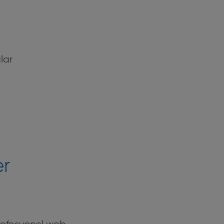
lar
er