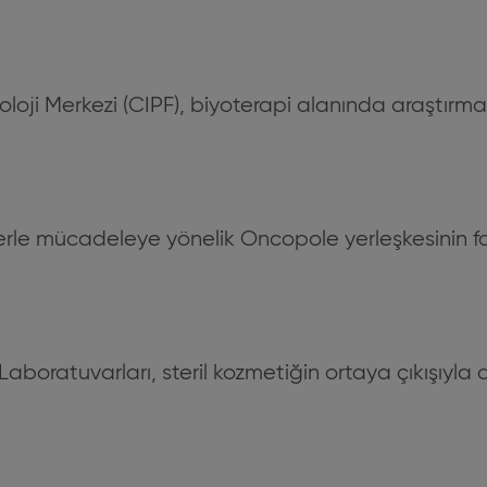
loji Merkezi (CIPF), biyoterapi alanında araştırma 
erle mücadeleye yönelik Oncopole yerleşkesinin faal
aboratuvarları, steril kozmetiğin ortaya çıkışıyl