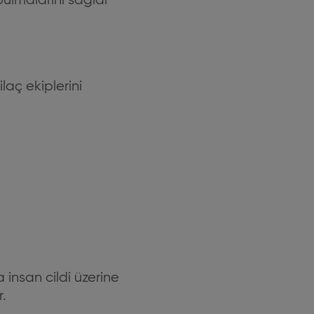
bulmalarını sağlar
laç ekiplerini
 insan cildi üzerine
r.