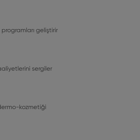
programları geliştirir
iyetlerini sergiler
a dermo-kozmetiği