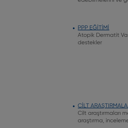
edebilmelerini ve gü
PPP EĞİTİMİ
Atopik Dermatit Vakf
destekler
CİLT ARAŞTIRMALA
Cilt araştırmaları 
araştırma, incelem