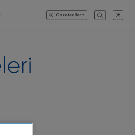
Gazeteciler
leri