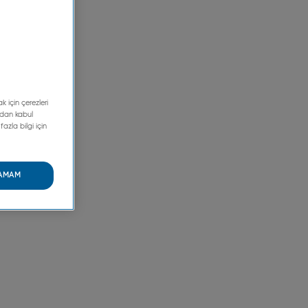
k için çerezleri
udan kabul
fazla bilgi için
AMAM