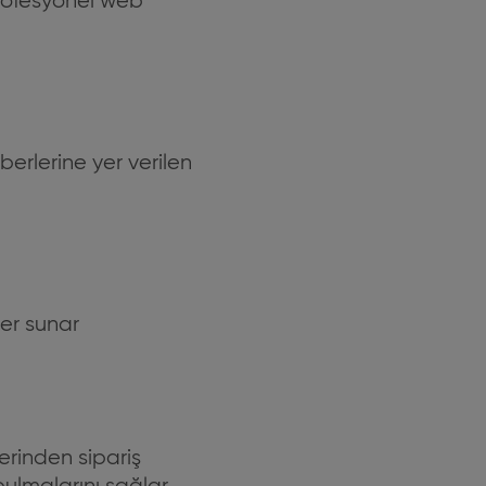
rofesyonel web
berlerine yer verilen
ler sunar
zerinden sipariş