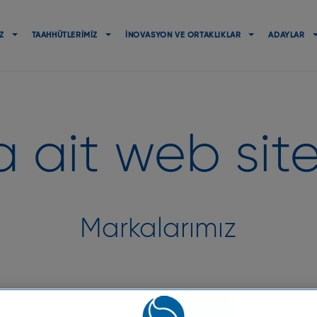
Navigation
principale
Z
TAAHHÜTLERIMIZ
İNOVASYON VE ORTAKLIKLAR
ADAYLAR
 ait web site
Markalarımız
s cilt tiplerine günlük bakım ve koruma sunar