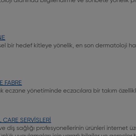
oji alanında bilgilendirme ve sohbete yönelik p
NE
sel bir hedef kitleye yönelik, en son dermatoloji ha
E FABRE
ük eczane yönetiminde eczacılara bir takım özellik
L CARE SERVİSLERİ
ve diş sağlığı profesyonellerinin ürünleri internet ü