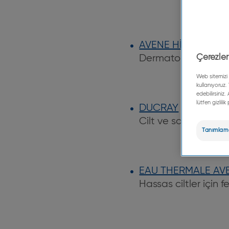
AVENE HİDROTERAP
Çerezler
Dermatoloji spa’sı
Web sitemizi 
kullanıyoruz.
edebilirsiniz.
lütfen gizlili
DUCRAY
Cilt ve saç bakım 
Tanımlama
EAU THERMALE AV
Hassas ciltler için 