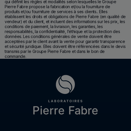
qui définit les règles et modalités selon lesquelles le Groupe
Pierre Fabre propose la fabrication et/ou la fourniture de
produits et/ou fourniture de services à ses clients.. Elles
établissent les droits et obligations de Pierre Fabre (en qualité de
vendeur) et du client, et incluent des informations sur les prix, les
conditions de paiement, la livraison, les garanties, les
responsabilités, la confidentialité, l’éthique et la protection des
données. Les conditions générales de vente doivent être
acceptées par le client avant la vente pour garantir transparence
et sécurité juridique. Elles doivent être référencées dans le devis
transmis par le Groupe Pierre Fabre et dans le bon de
commande.