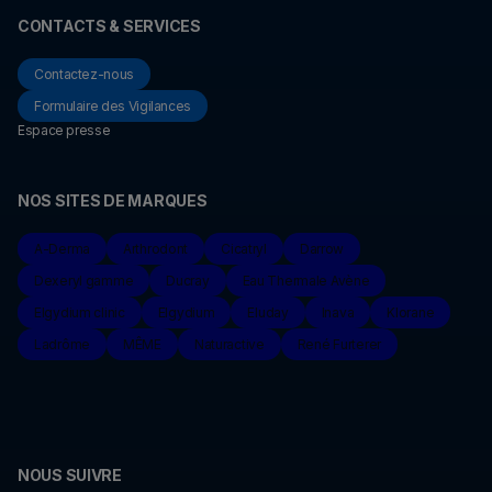
CONTACTS & SERVICES
Contactez-nous
Formulaire des Vigilances
Espace presse
NOS SITES DE MARQUES
A-Derma
Arthrodont
Cicatryl
Darrow
Dexeryl gamme
Ducray
Eau Thermale Avène
Elgydium clinic
Elgydium
Eluday
Inava
Klorane
Ladrôme
MÊME
Naturactive
René Furterer
NOUS SUIVRE