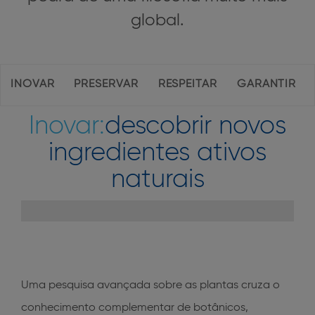
global.
Navegação
INOVAR
PRESERVAR
RESPEITAR
GARANTIR
interior
da
Inovar:
descobrir novos
página
ingredientes ativos
naturais
Uma pesquisa avançada sobre as plantas cruza o
conhecimento complementar de botânicos,