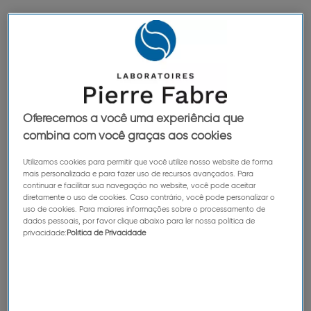
70
dos nossos rendimentos são obtidos por
produtos cujos ingredientes ativos são
oriundos do patrimônio natural
Oferecemos a você uma experiência que
combina com você graças aos cookies
Utilizamos cookies para permitir que você utilize nosso website de forma
40
mais personalizada e para fazer uso de recursos avançados. Para
continuar e facilitar sua navegação no website, você pode aceitar
diretamente o uso de cookies. Caso contrário, você pode personalizar o
uso de cookies. Para maiores informações sobre o processamento de
anos de pesquisa para chegar sempre mais
dados pessoais, por favor clique abaixo para ler nossa política de
privacidade:
Política de Privacidade
longe nos mistérios da água termal de Avène