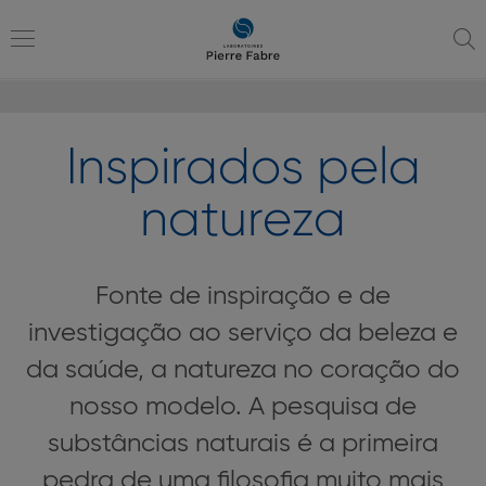
Ir
Ir
para
para
a
o
Toggle
navegação
conteúdo
Inspirados pela
navigation
natureza
Fonte de inspiração e de
investigação ao serviço da beleza e
da saúde, a natureza no coração do
nosso modelo. A pesquisa de
substâncias naturais é a primeira
pedra de uma filosofia muito mais