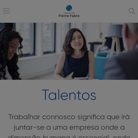
Ir
Ir
para
para
a
o
Toggle
navegação
conteúdo
navigation
Talentos
Trabalhar connosco significa que irá
juntar-se a uma empresa onde a
dimensão humana é essencial, onde