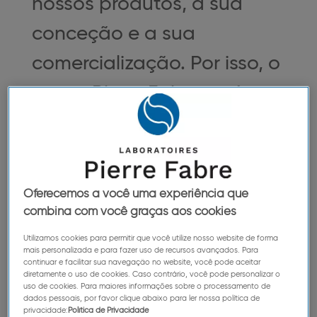
nossos produtos, a sua
conceção e a sua
comercialização. Por isso, o
grupo Pierre Fabre está
repleto de pessoas
experientes. Uma riqueza
de profissões que dão
Oferecemos a você uma experiência que
origem a belas carreiras e
combina com você graças aos cookies
uma dinâmica em
Utilizamos cookies para permitir que você utilize nosso website de forma
mais personalizada e para fazer uso de recursos avançados. Para
continuar e facilitar sua navegação no website, você pode aceitar
constante evolução.
diretamente o uso de cookies. Caso contrário, você pode personalizar o
uso de cookies. Para maiores informações sobre o processamento de
Estamos, sem cessar, à
dados pessoais, por favor clique abaixo para ler nossa política de
privacidade:
Política de Privacidade