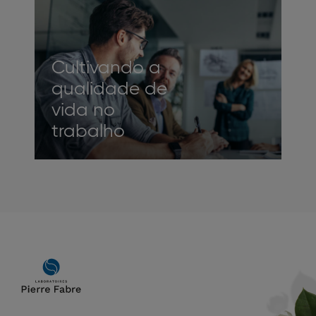
Cultivando a
qualidade de
vida no
trabalho​
Main
navigation