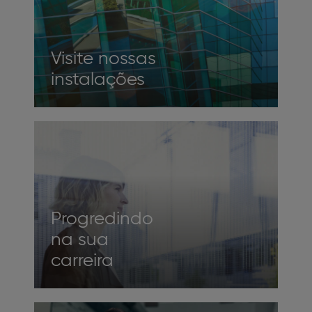
Visite nossas
instalações​
Progredindo
na sua
carreira​