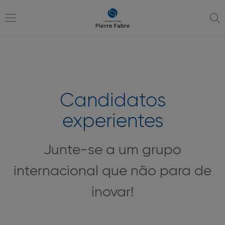
Ir
Ir
para
para
a
o
Toggle
navegação
conteúdo
navigation
Candidatos
experientes
Junte-se a um grupo
internacional que não para de
inovar!