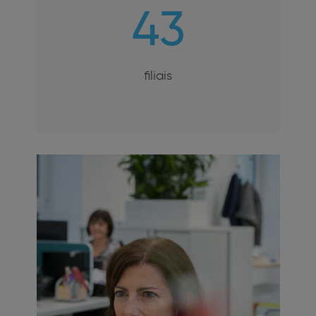
43
filiais