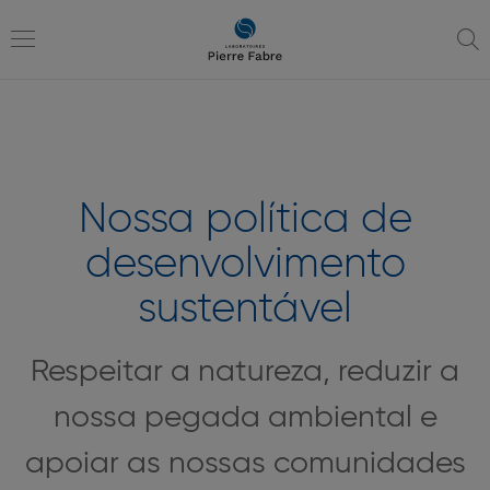
Ir
Ir
para
para
a
o
Toggle
navegação
conteúdo
navigation
Nossa política de
desenvolvimento
sustentável
Respeitar a natureza, reduzir a
nossa pegada ambiental e
apoiar as nossas comunidades