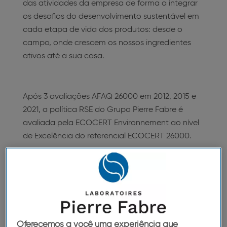
das atividades da empresa de forma a integrar
os desafios do desenvolvimento sustentável em
cada etapa de vida dos produtos: desde o
campo, onde crescem os nossos ingredientes
ativos até a sua casa.
Após 3 avaliações AFAQ 26000 em 2012, 2015 e
2021, a política RSE do Grupo Pierre Fabre é
avaliada pela ECOCERT Environnement ao nível
de Excelência do referencial ECOCERT 26000.
SAIBA MAIS
Oferecemos a você uma experiência que