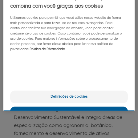
O nível de excelência obtido desde a nossa
combina com você graças aos cookies
primeira avaliação pela ECOCERT
Utilizamos cookies para permitir que você utilize nosso website de forma
Environnement resulta tanto da visão de um
mais personalizada e para fazer uso de recursos avançados. Para
único homem, que foi o precursor em termos de
continuar e facilitar sua navegação no website, você pode aceitar
diretamente o uso de cookies. Caso contrário, você pode personalizar o
desenvolvimento sustentável, como dos
uso de cookies. Para maiores informações sobre o processamento de
esforços de 11.000 colaboradores para estarem,
dados pessoais, por favor clique abaixo para ler nossa política de
privacidade:
Política de Privacidade
todos os dias, à altura desta visão.
Eric DUCOURNAU
Diretor Geral do Grupo Pierre Fabre
Definições de cookies
O Departamento Green Mission Pierre Fabre
controla a abordagem multifuncional de CSR e
OK
Desenvolvimento Sustentável e integra áreas de
especialização como agronomia, botânica,
Somente o essencial
fornecimento e desenvolvimento de ativos