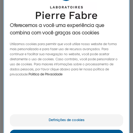
contra o eczema
Porque o eczema é uma das doenças de pele
mais comuns, porque diminui significativamente
Oferecemos a você uma experiência que
a qualidade de vida de milhões de crianças e
combina com você graças aos cookies
das suas famílias, porque ainda são necessários
Utilizamos cookies para permitir que você utilize nosso website de forma
numerosos trabalhos de pesquisa para
mais personalizada e para fazer uso de recursos avançados. Para
desvendar todos os seus mistérios.
continuar e facilitar sua navegação no website, você pode aceitar
diretamente o uso de cookies. Caso contrário, você pode personalizar o
uso de cookies. Para maiores informações sobre o processamento de
dados pessoais, por favor clique abaixo para ler nossa política de
privacidade:
Política de Privacidade
VISITE O SITE DA FUNDAÇÃO
Definições de cookies