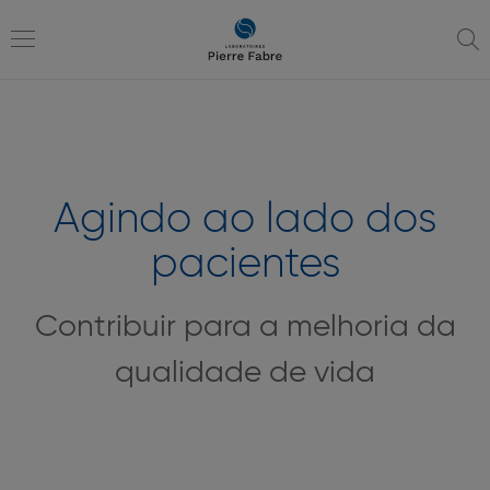
Ir
Ir
para
para
a
o
Toggle
navegação
conteúdo
navigation
Agindo ao lado dos
pacientes
Contribuir para a melhoria da
qualidade de vida