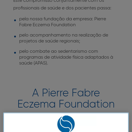
Este compromisso conjuntamente com os
profissionais de saúde e dos pacientes passa:
pela nossa fundação da empresa: Pierre
Fabre Eczema Foundation
pelo acompanhamento na realização de
projetos de saúde regionais;
pelo combate ao sedentarismo com
programas de atividade física adaptados à
saúde (APAS).
A Pierre Fabre
Eczema Foundation
Uma fundação da empresa dedicada à luta