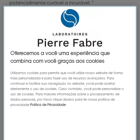
v
potencialmente curável a incurável.
Qualquer pessoa pode sofrer de melanoma, mas é
reportado com maior frequência em populações
com pele clara, o que é parcialmente atribuível à
fotoproteção que é diminuída pela melanina
ii,vi
reduzida.
Oferecemos a você uma experiência que
É importante reconhecer os sinais e os sintomas do
combina com você graças aos cookies
melanoma cutâneo para possibilitar o diagnóstico
Utilizamos cookies para permitir que você utilize nosso website de forma
precoce e atingir melhores resultados com o
mais personalizada e para fazer uso de recursos avançados. Para
vii
continuar e facilitar sua navegação no website, você pode aceitar
tratamento.
diretamente o uso de cookies. Caso contrário, você pode personalizar o
uso de cookies. Para maiores informações sobre o processamento de
O câncer de pele desenvolve-se em qualquer parte
dados pessoais, por favor clique abaixo para ler nossa política de
privacidade:
Política de Privacidade
do corpo, às vezes em lugares que não conseguimos
ver ou nos quais não esperaríamos que se
viii
desenvolvesse.
Embora a pele exposta ao sol esteja em maior risco,