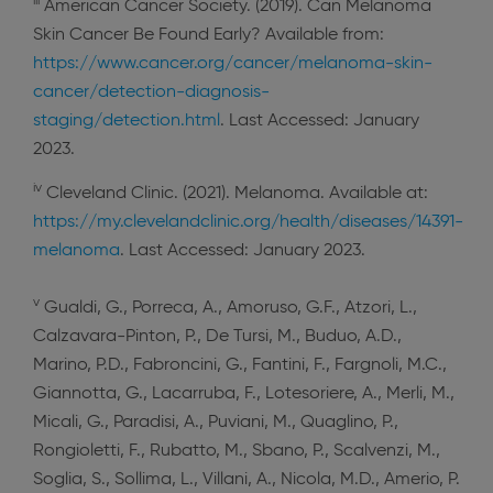
iii
American Cancer Society. (2019). Can Melanoma
Skin Cancer Be Found Early? Available from:
https://www.cancer.org/cancer/melanoma-skin-
cancer/detection-diagnosis-
staging/detection.html
. Last Accessed: January
2023.
iv
Cleveland Clinic. (2021). Melanoma. Available at:
https://my.clevelandclinic.org/health/diseases/14391-
melanoma
. Last Accessed: January 2023.
v
Gualdi, G., Porreca, A., Amoruso, G.F., Atzori, L.,
Calzavara-Pinton, P., De Tursi, M., Buduo, A.D.,
Marino, P.D., Fabroncini, G., Fantini, F., Fargnoli, M.C.,
Giannotta, G., Lacarruba, F., Lotesoriere, A., Merli, M.,
Micali, G., Paradisi, A., Puviani, M., Quaglino, P.,
Rongioletti, F., Rubatto, M., Sbano, P., Scalvenzi, M.,
Soglia, S., Sollima, L., Villani, A., Nicola, M.D., Amerio, P.