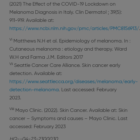
(2021) The Effect of the COVID-19 Lockdown on
Melanoma Diagnosis in Italy. Clin Dermatol ; 39(5):
911-919. Available at:
https://www.ncbi.nlm.nih.gov/pmc/articles/PMC8156913/
Vi
Matthews N.H et al. Epidemiology of melanoma. In :
Cutaneous melanoma : etiology and therapy. Ward
W.H and Farma J.M. Editors 2017
Vii
Seattle Cancer Care Alliance. Skin cancer early
detection. Available at:
https://www.seattlecca.org/diseases/melanoma/early-
detection-melanoma
. Last accessed: February
2023.
Viiii
Mayo Clinic. (2022). Skin Cancer. Available at: Skin
cancer – Symptoms and causes – Mayo Clinic. Last
accessed: February 2023
HQ--04-23-2300030