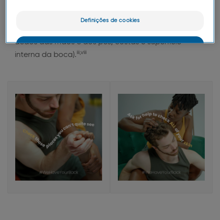
também podem desenvolver-se alterações
incomuns em áreas que geralmente estão
Definições de cookies
protegidas do sol (como as solas dos pés, entre os
dedos das mãos e dos pés, costas e superfície
OK
iii,viii
interna da boca).
Somente o essencial