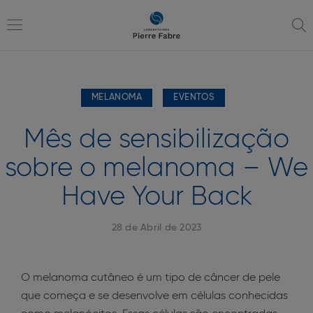
Ir
Ir
para
para
a
o
Toggle
navegação
conteúdo
MELANOMA
EVENTOS
navigation
Mês de sensibilização
sobre o melanoma – We
Have Your Back
28 de Abril de 2023
O melanoma cutâneo é um tipo de câncer de pele
que começa e se desenvolve em células conhecidas