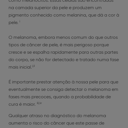
como melanócitos. Essas células são encontradas
na camada superior da pele e produzem um
pigmento conhecido como melanina, que dá a cor à
i
pele.
O melanoma, embora menos comum do que outros
tipos de câncer de pele, é mais perigoso porque
cresce e se espalha rapidamente para outras partes
do corpo, se não for detectado e tratado numa fase
i,ii
mais inicial.
É importante prestar atenção à nossa pele para que
eventualmente se consiga detectar o melanoma em
fases mais precoces, quando a probabilidade de
iii,iv
cura é maior.
Qualquer atraso no diagnóstico do melanoma
aumenta o risco do câncer que este passe de