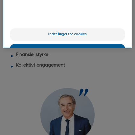
En ny energi, der omsættes til:
Stærk international vækst,
Mere terapeutisk innovation
Indstillinger for cookies
Medicinsk lederskab
OK
Finansiel styrke
Kun det vigtigste
Kollektivt engagement