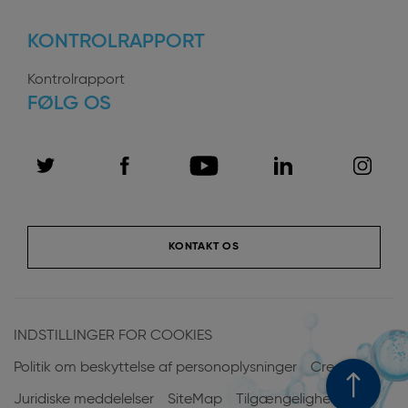
KONTROLRAPPORT
Kontrolrapport
FØLG OS
KONTAKT OS
Menu
Pied
INDSTILLINGER FOR COOKIES
de
Politik om beskyttelse af personoplysninger
Credits
page
Juridiske meddelelser
SiteMap
Tilgængelighed