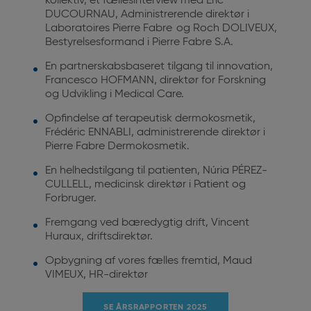
kollektiv, et fællesinterview med Éric
DUCOURNAU,
Administrerende direktør i
Laboratoires Pierre Fabre
og Roch DOLIVEUX,
Bestyrelsesformand i Pierre Fabre S.A.
En partnerskabsbaseret tilgang til innovation,
Francesco HOFMANN,
direktør for Forskning
og Udvikling i Medical Care.
Opfindelse af terapeutisk dermokosmetik,
Frédéric ENNABLI,
administrerende direktør i
Pierre Fabre Dermokosmetik.
En helhedstilgang til patienten, Núria PÉREZ-
CULLELL,
medicinsk direktør i Patient og
Forbruger.
Fremgang ved bæredygtig drift, Vincent
Huraux, driftsdirektør.
Opbygning af vores fælles fremtid, Maud
VIMEUX,
HR-direktør
SE ÅRSRAPPORTEN 2025