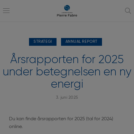
gå
gå
til
til
navigation
indhold
Toggle
STRATEGI
ANNUAL REPORT
navigation
Årsrapporten for 2025
under betegnelsen en ny
energi
3. juni 2025
Du kan finde årsrapporten for 2025 (tal for 2024)
online.