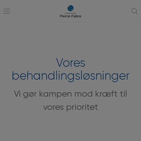
gå
gå
til
til
navigation
indhold
Toggle
navigation
Vores
behandlingsløsninger
Vi gør kampen mod kræft til
vores prioritet