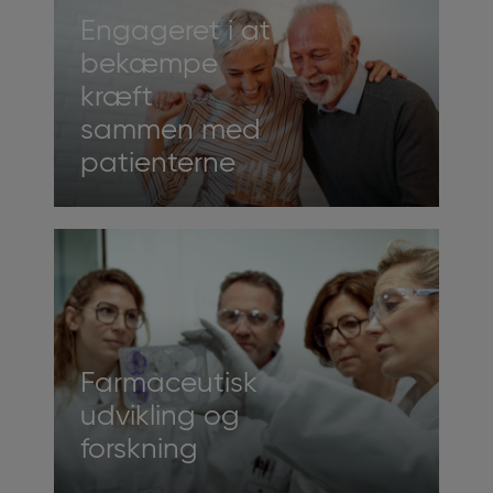
Engageret i at
bekæmpe
kræft
sammen med
patienterne
Farmaceutisk
udvikling og
forskning