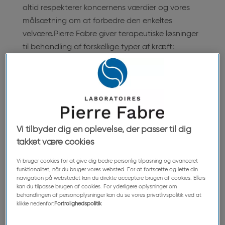
altid respekterer koncernens værdier og vores
målsætning om at forbedre den enkeltes
velvære.
Pierre Fabre giver terapeutiske løsninger
til behandling af forskellige typer af kræft:
MELANOM med målrettet peroral terapi
LUNGEKRÆFT med intravenøs eller peroral
kemoterapi
BRYSTKRÆFT med intravenøs, peroral
kemoterapi, eller målrettet peroral terapi
Vi tilbyder dig en oplevelse, der passer til dig
BLÆREKRÆFT med intravenøs kemoterapi
takket være cookies
TYKTARMSKRÆFT med målrettet peroral
Vi bruger cookies for at give dig bedre personlig tilpasning og avanceret
terapi
funktionalitet, når du bruger vores websted. For at fortsætte og lette din
navigation på webstedet kan du direkte acceptere brugen af cookies. Ellers
kan du tilpasse brugen af cookies. For yderligere oplysninger om
behandlingen af personoplysninger kan du se vores privatlivspolitik ved at
klikke nedenfor:
Fortrolighedspolitik