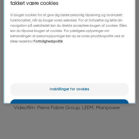
imagine.com
takket være cookies
Vi bruger cookies for at give dig bedre personlig tilpasning og avanceret
funktionalitet, når du bruger vores websted. For at fortsætte og lette din
navigation på webstedet kan du direkte acceptere brugen af cookies. Ellers
kan du tilpasse brugen af cookies. For yderligere oplysninger om
Fotografier: Pierre Fabre Group, Christophe
behandlingen af personoplysninger kan du se vores privatlivspolitik ved at
klikke nedenfor:
Fortrolighedspolitik
Luparini/Digivision, Laurent Galaup/Vent
d'Autan, Arnaud Späni, IStock, Canva, Fondation
Pierre Fabre/ Albert Facelly/Micka Perier/Griff
Tapper, Agence Bergamote/ Thierry
Borredon/Denise Giovaneli
Indstillinger for cookies
OK
Videofilm: Pierre Fabre Group, LEEM, Manpower
Kun det vigtigste