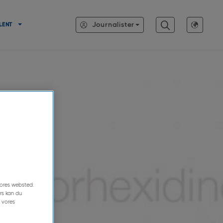
Journalister
LENT
 vores websted.
rs kan du
 vores