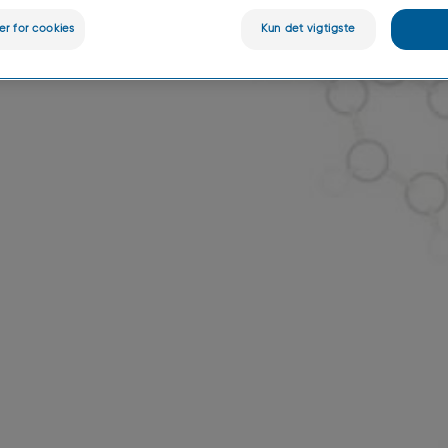
v lanceret og blev
ger for cookies
Kun det vigtigste