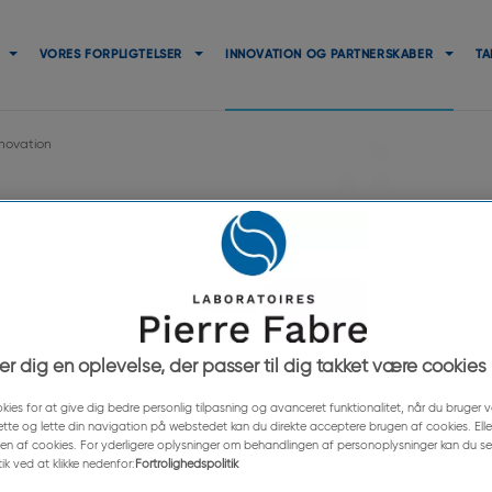
Navigation
principale
VORES FORPLIGTELSER
INNOVATION OG PARTNERSKABER
TA
nnovation
andpleje
ed at udvikle
der dig en oplevelse, der passer til dig takket være cookies
lse af plak på
din, som allerede blev
okies for at give dig bedre personlig tilpasning og avanceret funktionalitet, når du bruger
ætte og lette din navigation på webstedet kan du direkte acceptere brugen af cookies. Elle
rmatologi og opnåede
gen af cookies. For yderligere oplysninger om behandlingen af personoplysninger kan du se
tik ved at klikke nedenfor:
Fortrolighedspolitik
ere det for første