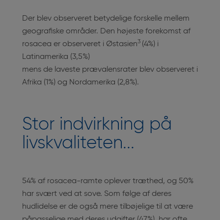
Der blev observeret betydelige forskelle mellem
geografiske områder. Den højeste forekomst af
3
rosacea er observeret i Østasien
(4%) i
Latinamerika (3,5%)
mens de laveste prævalensrater blev observeret i
Afrika (1%) og Nordamerika (2,8%).
Stor indvirkning på
livskvaliteten...
54% af rosacea-ramte oplever træthed, og 50%
har svært ved at sove. Som følge af deres
hudlidelse er de også mere tilbøjelige til at være
påpasselige med deres udgifter (47%), har ofte