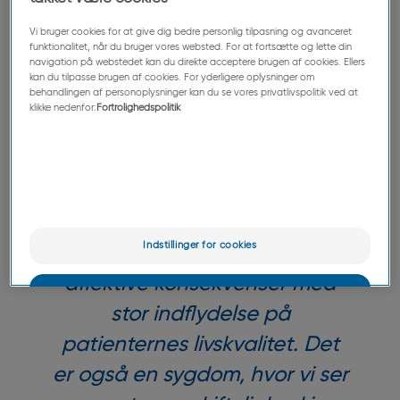
ledsages af fornemmelser af
Vi bruger cookies for at give dig bedre personlig tilpasning og avanceret
prikken, ubehag og stramhed,
funktionalitet, når du bruger vores websted. For at fortsætte og lette din
navigation på webstedet kan du direkte acceptere brugen af cookies. Ellers
som kan være meget
kan du tilpasse brugen af cookies. For yderligere oplysninger om
behandlingen af personoplysninger kan du se vores privatlivspolitik ved at
invaliderende for dem, der
klikke nedenfor:
Fortrolighedspolitik
rammes. Det er en relativt
almindelig dermatologisk
tilstand, som er kronisk og
iøjnefaldende. Det kan have
Indstillinger for cookies
betydelige psykologisk-
affektive konsekvenser med
OK
stor indflydelse på
Kun det vigtigste
patienternes livskvalitet. Det
er også en sygdom, hvor vi ser