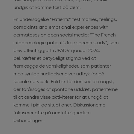
folk undgik at røre ved dem, og 28%, at folk
undgik at komme tæt på dem.
En undersøgelse ”Patients” testimonies, feelings,
complaints and emotional experiences with
dermatoses on open social media: ”The French
infodemiologic patient's free speech study”, som
blev offentliggjort i JEADV i januar 2024,
bekræfter et betydeligt stigma ved at
fremlægge de vanskeligheder, som patienter
med synlige hudlidelser giver udtryk for på
sociale netværk. Faktisk får den sociale angst,
der forårsages af spontane udslæt, patienterne
til at ændre visse aktiviteter for at undgå at
komme i pinlige situationer. Diskussionerne
fokuserer ofte på omskifteligheden i
behandlingen.