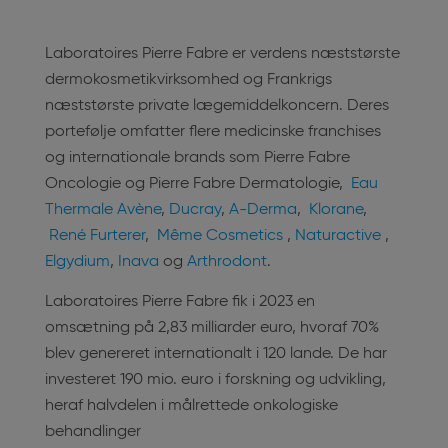
Laboratoires Pierre Fabre er verdens næststørste
dermokosmetikvirksomhed og Frankrigs
næststørste private lægemiddelkoncern. Deres
portefølje omfatter flere medicinske franchises
og internationale brands som Pierre Fabre
Oncologie og Pierre Fabre Dermatologie,
Eau
Thermale Avène
,
Ducray
,
A-Derma
,
Klorane
,
René Furterer
,
Même Cosmetics
,
Naturactive
,
Elgydium
,
Inava
og
Arthrodont
.
Laboratoires Pierre Fabre fik i 2023 en
omsætning på 2,83 milliarder euro, hvoraf 70%
blev genereret internationalt i 120 lande. De har
investeret 190 mio. euro i forskning og udvikling,
heraf halvdelen i målrettede onkologiske
behandlinger