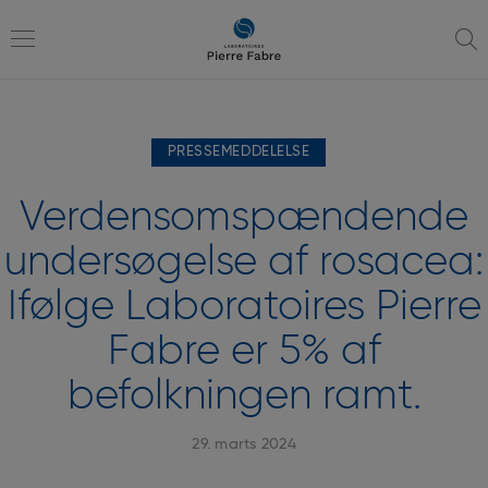
gå
gå
til
til
navigation
indhold
Toggle
PRESSEMEDDELELSE
navigation
Verdensomspændende
undersøgelse af rosacea:
Ifølge Laboratoires Pierre
Fabre er 5% af
befolkningen ramt.
29. marts 2024