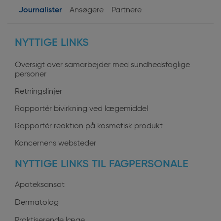
Journalister
Ansøgere
Partnere
User
NYTTIGE LINKS
profiles
Oversigt over samarbejder med sundhedsfaglige
personer
Retningslinjer
Rapportér bivirkning ved lægemiddel
Rapportér reaktion på kosmetisk produkt
Koncernens websteder
NYTTIGE LINKS TIL FAGPERSONALE
Apoteksansat
Dermatolog
Praktiserende læge