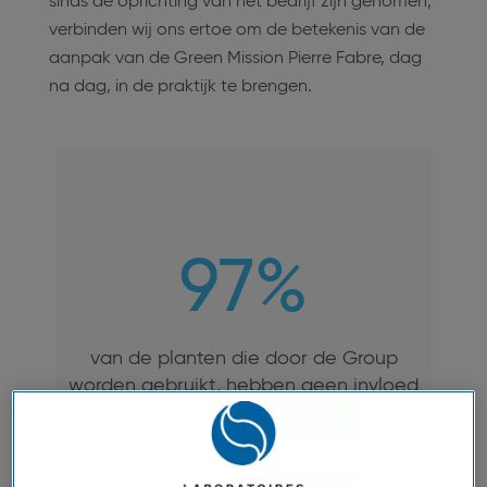
sinds de oprichting van het bedrijf zijn genomen,
verbinden wij ons ertoe om de betekenis van de
aanpak van de Green Mission Pierre Fabre, dag
na dag, in de praktijk te brengen.
97%
van de planten die door de Group
worden gebruikt, hebben geen invloed
op de duurzaamheid van de
hulpbronnen