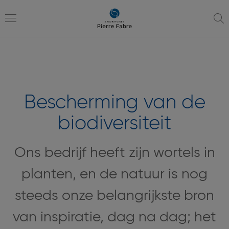
ga
ga
naar
naar
navigatie
inhoud
Toggle
navigation
Bescherming van de
biodiversiteit
Ons bedrijf heeft zijn wortels in
planten, en de natuur is nog
steeds onze belangrijkste bron
van inspiratie, dag na dag; het