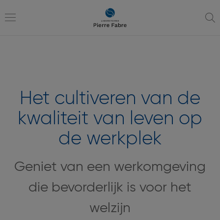
ga
ga
naar
naar
navigatie
inhoud
Toggle
navigation
Het cultiveren van de
kwaliteit van leven op
de werkplek
Geniet van een werkomgeving
die bevorderlijk is voor het
welzijn