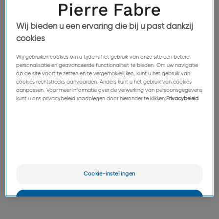
sportevenementen. Deze
Wij bieden u een ervaring die bij u past dankzij
initiatieven zijn in
cookies
overeenstemming met onze
Wij gebruiken cookies om u tijdens het gebruik van onze site een betere
personalisatie en geavanceerde functionaliteit te bieden. Om uw navigatie
bedrijfswaarden, die
op de site voort te zetten en te vergemakkelijken, kunt u het gebruik van
cookies rechtstreeks aanvaarden. Anders kunt u het gebruik van cookies
voortdurend in ontwikkeling
aanpassen. Voor meer informatie over de verwerking van persoonsgegevens
kunt u ons privacybeleid raadplegen door hieronder te klikken:
Privacybeleid
zijn, om u een optimale
kwaliteit van leven op het
werk te bieden!
Cookie-instellingen
OK