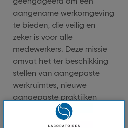
geëngageerd om een
aangename werkomgeving
te bieden, die veilig en
zeker is voor alle
medewerkers. Deze missie
omvat het ter beschikking
stellen van aangepaste
werkruimtes, nieuwe
aangepaste praktijken
zoals telewerken en zelfs de
organisatie van