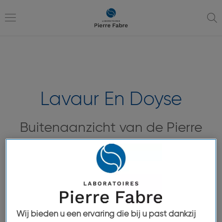
ga
ga
naar
naar
navigatie
inhoud
Toggle
navigation
Lavaur En Doyse
Buitenaanzicht van de Pierre
Fabre Foundation in Lavaur
(Tarn)
Wij bieden u een ervaring die bij u past dankzij