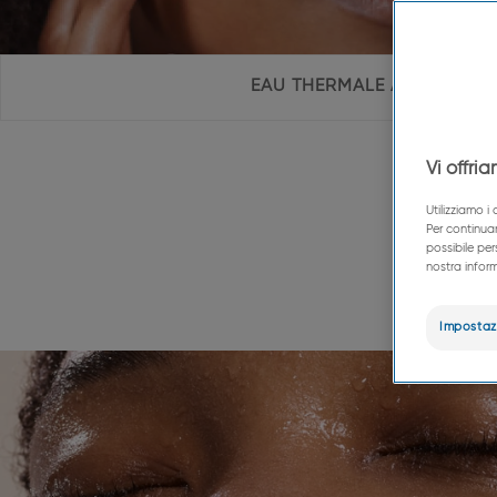
Navigazione
EAU THERMALE AVÈNE
A-
interna
della
pagina
E
Vi offri
Utilizziamo i
Per continuar
possibile per
nostra inform
Impostaz