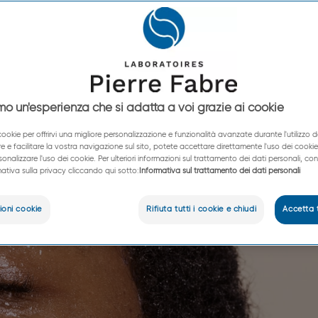
DERMA
DUCRAY
PIERRE FABRE MEDICAL DERMATO
au Thermale Avè
amo un'esperienza che si adatta a voi grazie ai cookie
 cookie per offrirvi una migliore personalizzazione e funzionalità avanzate durante l'utilizzo d
e e facilitare la vostra navigazione sul sito, potete accettare direttamente l'uso dei cookie.
Il dono di lenire
sonalizzare l'uso dei cookie. Per ulteriori informazioni sul trattamento dei dati personali, con
ativa sulla privacy cliccando qui sotto:
Informativa sul trattamento dei dati personali
ioni cookie
Rifiuta tutti i cookie e chiudi
Accetta t