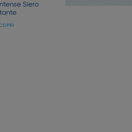
ntense Siero
XeraCalm
atante
lipor
COPRI