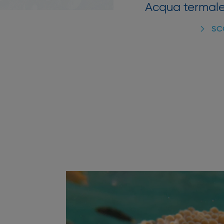
ristrutturante
Acqua termal
tiva
SC
PRI