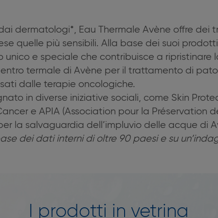
i dermatologi*, Eau Thermale Avène offre dei t
prese quelle più sensibili. Alla base dei suoi prodot
o unico e speciale che contribuisce a ripristinare
 Centro termale di Avène per il trattamento di pa
usati dalle terapie oncologiche.
gnato in diverse iniziative sociali, come Skin Pro
ancer e APIA (Association pour la Préservation d
er la salvaguardia dell’impluvio delle acque di A
base dei dati interni di oltre 90 paesi e su un’inda
I prodotti in vetrina