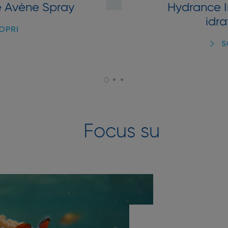
e Avène Spray
Hydrance I
idr
OPRI
S
Focus su