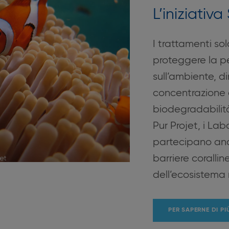
L’iniziativa
I trattamenti sol
proteggere la pe
sull’ambiente, d
concentrazione de
biodegradabilità
Pur Projet, i L
partecipano anc
barriere coralli
dell’ecosistema 
PER SAPERNE DI P