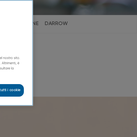
LOGY
KLORANE
DARROW
ne
el nostro sito.
 Altrimenti, è
sultare la
utti i cookie