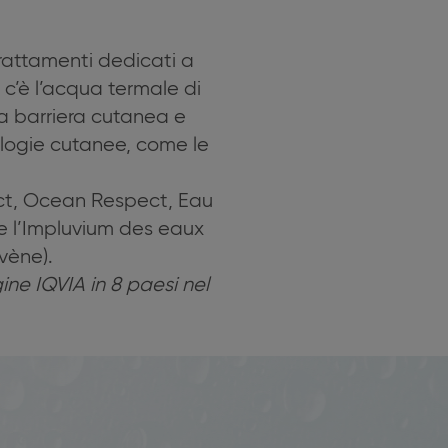
rattamenti dedicati a
ti c’è l’acqua termale di
 la barriera cutanea e
tologie cutanee, come le
tect, Ocean Respect, Eau
e l’Impluvium des eaux
vène).
gine IQVIA in 8 paesi nel