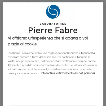
rischio che il tumore progredisca, divenendo sempre
v
più difficile da curare.
Tutti possono manifestare il melanoma, ma è più
comunemente segnalato tra le popolazioni con la
pelle chiara, condizione in parte attribuibile a una
minore fotoprotezione dovuta alla riduzione della
Vi offriamo un'esperienza che si adatta a voi
ii,vi
melanina.
grazie ai cookie
Riconoscere i segni e i sintomi del melanoma è
Utilizziamo i cookie per offrirvi una migliore personalizzazione e funzionalità
avanzate durante l'utilizzo del nostro sito. Per continuare e facilitare la
importante per la diagnosi precoce e per migliorare i
vostra navigazione sul sito, potete accettare direttamente l'uso dei cookie.
vii
risultati del trattamento.
Altrimenti, è possibile personalizzare l'uso dei cookie. Per ulteriori informazioni
sul trattamento dei dati personali, consultare la nostra informativa sulla
privacy cliccando qui sotto:
Informativa sul trattamento dei dati personali
Il tumore della pelle può svilupparsi in qualsiasi parte
del corpo, in punti che non possiamo vedere e che
viii
non ci aspetteremmo.
Mentre la pelle esposta al sole è quella più a rischio,
cambiamenti insoliti della pelle possono svilupparsi