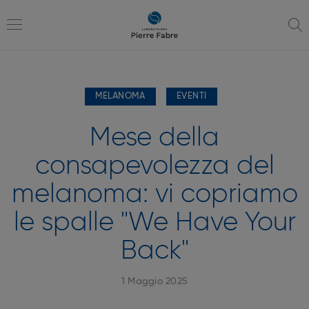
Vai
Vai
alla
al
navigazione
contenuto
Toggle
MELANOMA
EVENTI
navigation
Mese della
consapevolezza del
melanoma: vi copriamo
le spalle "We Have Your
Back"
1 Maggio 2025