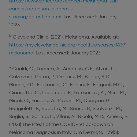
https://www.cancer.org/cancer/melanoma-skin-
cancer/detection-diagnosis-
staging/detection.html
. Last Accessed: January
2023.
iv
Cleveland Clinic. (2021). Melanoma. Available at:
https://my.clevelandclinic.org/health/diseases/14391-
melanoma
. Last Accessed: January 2023.
v
Gualdi, G., Porreca, A., Amoruso, G.F., Atzori, L.,
Calzavara-Pinton, P., De Tursi, M., Buduo, A.D.,
Marino, P.D., Fabroncini, G., Fantini, F., Fargnoli, M.C.,
Giannotta, G., Lacarruba, F., Lotesoriere, A., Merli, M.,
Micali, G., Paradisi, A., Puviani, M., Quaglino, P.,
Rongioletti, F., Rubatto, M., Sbano, P., Scalvenzi, M.,
Soglia, S., Sollima, L., Villani, A., Nicola, M.D., Amerio, P.
(2021) The Effect of the COVID-19 Lockdown on
Melanoma Diagnosis in Italy. Clin Dermatol ; 39(5):