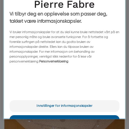
pasienters og forbrukeres
Vi tilbyr deg en opplevelse som passer deg,
forventninger og dermed
takket være informasjonskapsler.
forbedre merkets
Vi bruker informasjonskapsler for at du skal kunne bruke nettstedet vårt på en
mer personlig måte og bruke avanserte funksjoner. For å fortsette og
innovasjonsprogrammer.
forenkle surfingen på nettstedet kan du godta bruken av
informasjonskapsler direkte. Ellers kan du tilpasse bruken av
informasjonskapsler. For mer informasjon om behandling av
personopplysninger, vennligst klikk nedenfor for å lese vår
personvernerklæring:
Personvernerklaering
Innstillinger for informasjonskapsler
OK