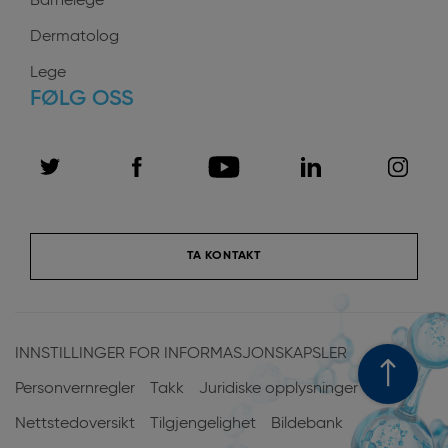
Barnelege
Dermatolog
Lege
FØLG OSS
TA KONTAKT
Menu
Pied
INNSTILLINGER FOR INFORMASJONSKAPSLER
de
Personvernregler
Takk
Juridiske opplysninger
page
Nettstedoversikt
Tilgjengelighet
Bildebank