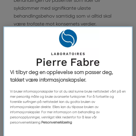
behandlingen av pasienter som lider av
sykdommer med signifikante uløste
behandlingsbehov samtidig som vi alltid skal
være trofaste mot konsernets verdier.
Pierre Fabre tilbyr terapiløsninger for å behandle
ulike krefttyper:
FØFLEKKREFT, med oral målrettet terapi
LUNGEKREFT, med intravenøs eller oral
kjemoterapi
Vi tilbyr deg en opplevelse som passer deg,
takket være informasjonskapsler.
BRYSTKREFT, med intravenøs, oral kjemoterapi
eller oral målrettet terapi BLÆREKREFT, med
Vi bruker informasjonskapsler for at du skal kunne bruke nettstedet vårt på en
intravenøs kjemoterapi
mer personlig måte og bruke avanserte funksjoner. For å fortsette og
forenkle surfingen på nettstedet kan du godta bruken av
TYKKTARMSKREFT, med oral målrettet terapi
informasjonskapsler direkte. Ellers kan du tilpasse bruken av
informasjonskapsler. For mer informasjon om behandling av
personopplysninger, vennligst klikk nedenfor for å lese vår
personvernerklæring:
Personvernerklaering