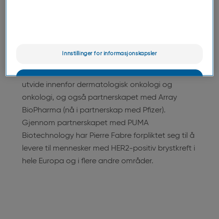
Strategien vår for onkologi og forskning og
utvikling er mangesidig. Vi har fokus på å utvikle
innovative ressurser og benytte banebrytende
teknologier for å utvikle nye behandlinger,
Innstillinger for informasjonskapsler
samtidig som vi drar nytte av ekspertisen vi har
innen målrettede bioterapier. I 2015 ønsket vi å
OK
utvide innenfor dermatologisk onkologi og
onkologi, og også partnerskapet med Array
Bare det viktigste
BioPharma (nå i partnerskap med Pfizer).
Gjennom partnerskapet med PUMA
Biotechnology har Pierre Fabre forpliktet seg til å
levere til mennesker med HER2-positiv brystkreft i
hele Europa og i flere andre områder.