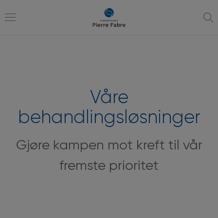
gå
gå
til
til
navigering
innhold
Toggle
navigation
Våre
behandlingsløsninger
Gjøre kampen mot kreft til vår
fremste prioritet