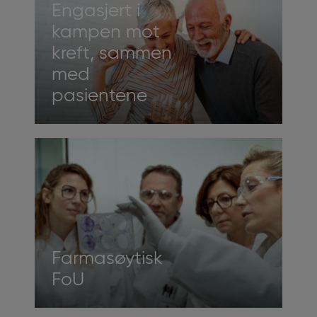
Engasjert i
kampen mot
kreft, sammen
med
pasientene
Farmasøytisk
FoU