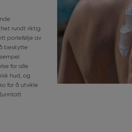
ende
et rundt riktig
tt portefølje av
å beskytte
eksempel
se for alle
pisk hud, og
o for å utvikle
 (unntatt