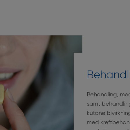
Behandl
Behandling,
med
samt behandling
kutane bivirknin
med kreftbehand