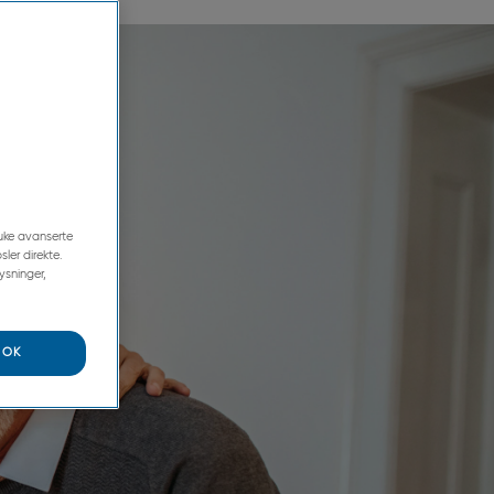
ruke avanserte
ler direkte.
ysninger,
OK