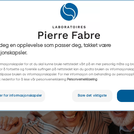
r deg en opplevelse som passer deg, takket være
jonskapsler.
formasjonskapsler for at du skal kunne bruke nettstedet vårt på en mer personlig måte og b
For å fortsette og forenkle surfingen på nettstedet kan du godta bruken av informasjonskaps
u tilpasse bruken av informasjonskapsler. For mer informasjon om behandling av personoppl
kk nedenfor for å lese vår personvernerklæring:
Personvernerklaering
ger for informasjonskapsler
Bare det viktigste