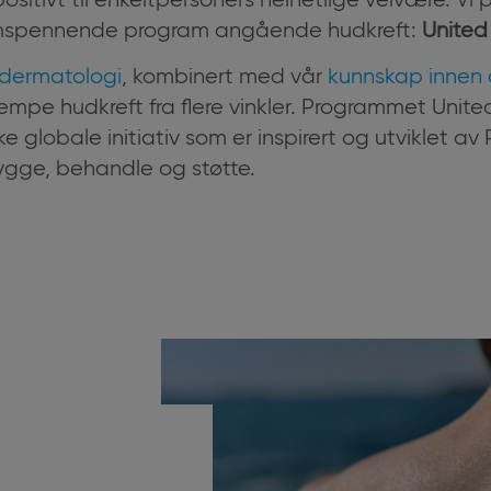
ositivt til enkeltpersoners helhetlige velvære. Vi p
mspennende program angående hudkreft:
United
dermatologi
, kombinert med vår
kunnskap innen 
jempe hudkreft fra flere vinkler. Programmet Unit
 globale initiativ som er inspirert og utviklet av 
bygge, behandle og støtte.