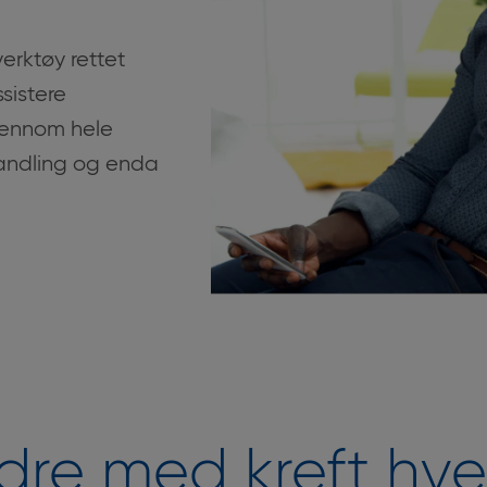
erktøy rettet
sistere
jennom hele
handling og enda
dre med kreft hv