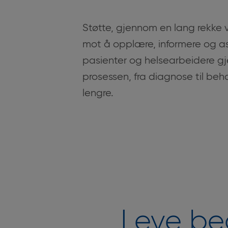
Støtte, gjennom en lang rekke v
mot å opplære, informere og as
pasienter og helsearbeidere g
prosessen, fra diagnose til be
lengre.
Leve be