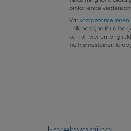
tilnærming for å bidra p
omfattende verdenso
Vår
kompetanse innen 
unik posisjon for å bek
kombinerer en lang rekke
tre hjørnesteiner: fore
Forebygging