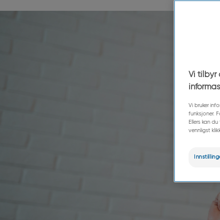
Vi tilby
informas
Vi bruker in
funksjoner. 
Ellers kan d
vennligst kli
Innstillin