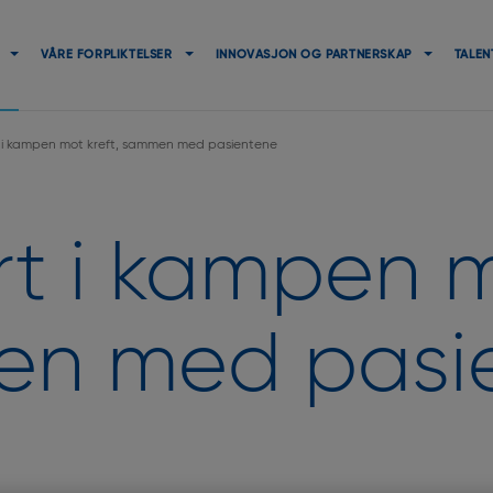
Navigation
principale
VÅRE FORPLIKTELSER
INNOVASJON OG PARTNERSKAP
TALEN
 i kampen mot kreft, sammen med pasientene
t i kampen m
n med pasi