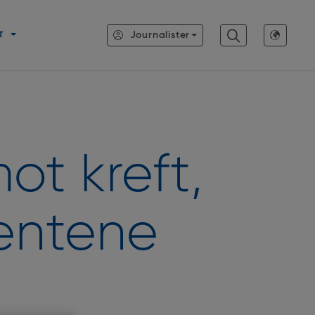
Journalister
T
ot kreft,
entene