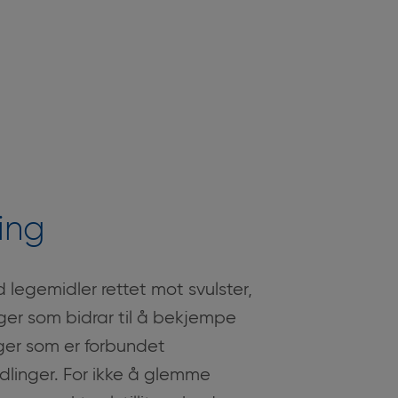
ing
 legemidler rettet mot svulster,
er som bidrar til å bekjempe
ger som er forbundet
linger. For ikke å glemme